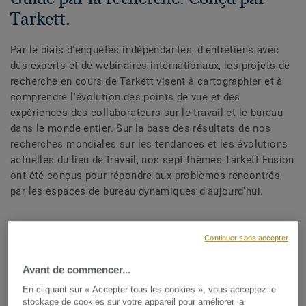
Tarkett.
Par le biais d'enquêtes indépendantes, d'entretiens avec
des experts et de webinaires internationaux, les projets de
recherche en cours de Tarkett visent à cartographier et à
comprendre l'évolution des points de vue et des
expériences des collaborateurs sur le travail et le bureau
dans le monde entier. Sur la base des résultats de nos
recherches mondiales sur les tendances et les évolutions
actuelles du lieu de travail, nos sept thèmes Tarkett Fusion
ont été conçus pour répondre aux problèmes rencontrés
par les espaces de bureau dynamiques d'aujourd'hui.
TELECHARGEZ NOTRE RAPPORT D'ETUDE
Continuer sans accepter
Avant de commencer...
En cliquant sur « Accepter tous les cookies », vous acceptez le
stockage de cookies sur votre appareil pour améliorer la