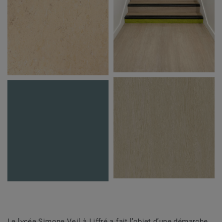
Le lycée Simone Veil à Liffré a fait l’objet d’une démarche