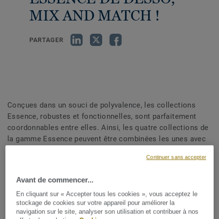
MIX AND MATCH !
PARTAGER
Conçues dans un souci de polyvalence, les collections
Essence, robustes et fonctionnelles, sont parfaitement
coordonnables entre elles. Ainsi, les quatre collections de
la gamme Essence peuvent être combinées les unes avec
les autres, et offrent un revêtement de sol de haute qualité
Continuer sans accepter
à prix abordable. Découvrez ces collections de dalles de
moquette et assemblez les comme il vous plait !
Avant de commencer...
En cliquant sur « Accepter tous les cookies », vous acceptez le
stockage de cookies sur votre appareil pour améliorer la
navigation sur le site, analyser son utilisation et contribuer à nos