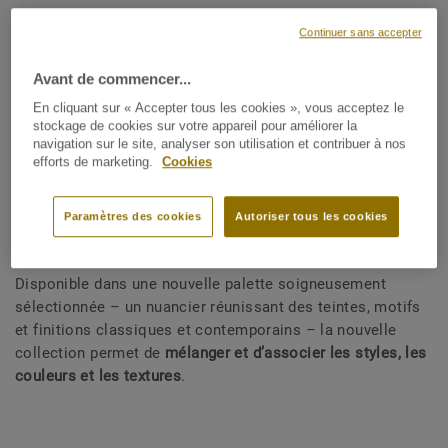
Continuer sans accepter
Palette créative
Avant de commencer...
En cliquant sur « Accepter tous les cookies », vous acceptez le
stockage de cookies sur votre appareil pour améliorer la
navigation sur le site, analyser son utilisation et contribuer à nos
efforts de marketing.
Cookies
La nouvelle collection de vinyles hétérogènes Excellence
de Tarkett est la
solution tout-en-un pour créer des
intérieurs uniques,
stimulants et harmonieux dans les
Paramètres des cookies
Autoriser tous les cookies
espaces très fréquentés.
Disponible dans une nouvelle palette soigneusement
sélectionnée – un nuancier réunissant des teintes, motifs
et finitions classiques et contemporains – la nouvelle
collection permet de
mélanger et d’associer les styles, les
couleurs et les textures
.