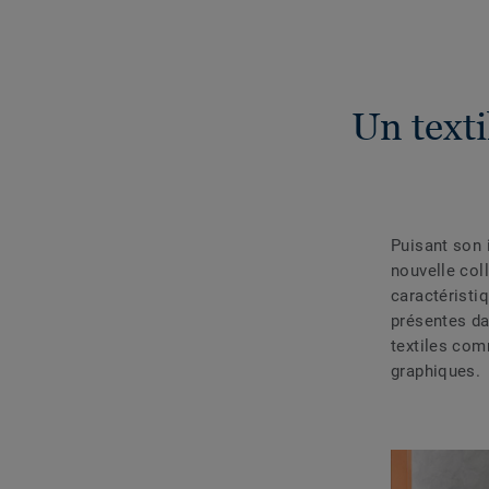
Un texti
Puisant son i
nouvelle col
caractéristi
présentes da
textiles com
graphiques.