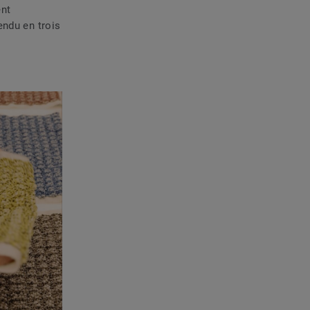
ent
endu en trois