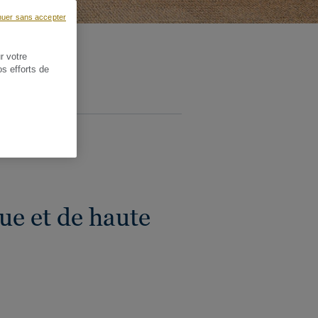
nuer sans accepter
r votre
os efforts de
R LA CRÉATION
e et de haute