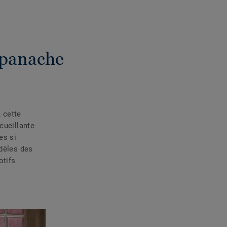
t panache
à cette
cueillante
es si
odèles des
otifs