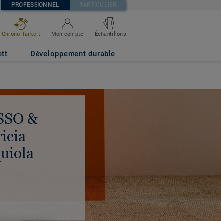
PROFESSIONNEL
PARTICULIER
0
Chrono Tarkett
Mon compte
Échantillons
ett
Développement durable
SSO &
ricia
uiola