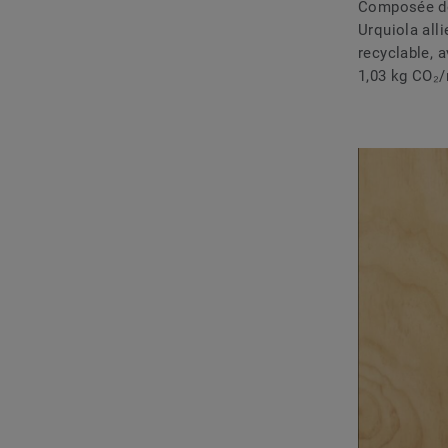
Composée de 
Urquiola alli
recyclable, 
1,03 kg CO₂/