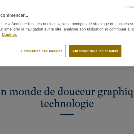
Conti
 commencer...
t sur « Accepter tous les cookies », vous acceptez le stockage de cookies su
ur améliorer la navigation sur le site, analyser son utilisation et contribuer à n
.
Cookies
GIE
UN TEXTILE TEXTURÉ
UNE COLLABORATION CENTRÉE SU
PALETTE DE COULEURS
GALERIE PHOTOS
Paramètres des cookies
Autoriser tous les cookies
un monde de douceur graphiqu
technologie