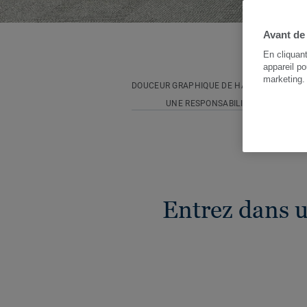
Avant de
En cliquan
appareil po
marketing
DOUCEUR GRAPHIQUE DE HAUTE TECHNOLO
UNE RESPONSABILITÉ PARTAGÉE
Entrez dans 