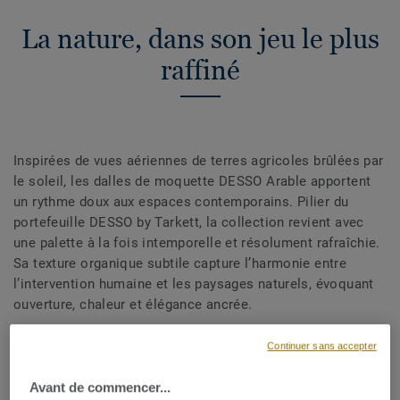
La nature, dans son jeu le plus
raffiné
Inspirées de vues aériennes de terres agricoles brûlées par
le soleil, les dalles de moquette DESSO Arable apportent
un rythme doux aux espaces contemporains. Pilier du
portefeuille DESSO by Tarkett, la collection revient avec
une palette à la fois intemporelle et résolument rafraîchie.
Sa texture organique subtile capture l’harmonie entre
l’intervention humaine et les paysages naturels, évoquant
ouverture, chaleur et élégance ancrée.
Continuer sans accepter
TÉLÉCHARGER LA BROCHURE
Avant de commencer...