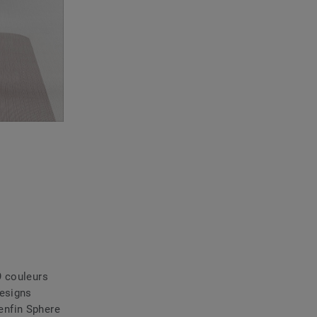
9 couleurs
designs
 enfin Sphere