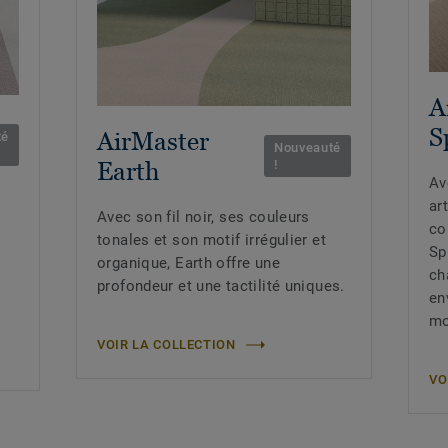
A
S
AirMaster
té
Nouveauté
Earth
!
Av
ar
Avec son fil noir, ses couleurs
co
tonales et son motif irrégulier et
Sp
organique, Earth offre une
ch
profondeur et une tactilité uniques.
en
mo
VOIR LA COLLECTION
VO