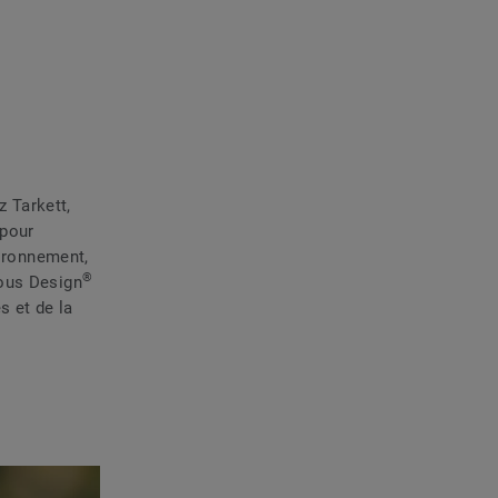
z Tarkett,
 pour
vironnement,
®
ious Design
 et de la