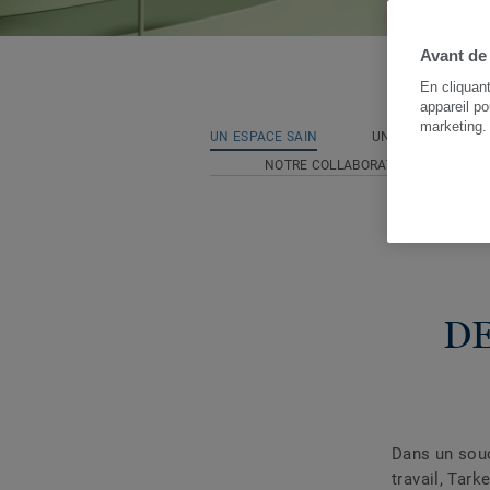
Avant de
En cliquan
appareil po
marketing
UN ESPACE SAIN
UNE PALETTE REVI
NOTRE COLLABORATION AVEC BAU
DE
Dans un souc
travail, Tar