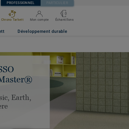
PROFESSIONNEL
PARTICULIER
0
Chrono Tarkett
Mon compte
Échantillons
ett
Développement durable
SSO
Master®
sic, Earth,
ere