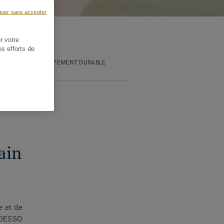
nuer sans accepter
r votre
os efforts de
AVEUR DU DÉVELOPPEMENT DURABLE
ain
e et de
e DESSO