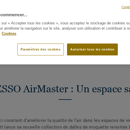
Conti
 commencer...
t sur « Accepter tous les cookies », vous acceptez le stockage de cookies su
ur améliorer la navigation sur le site, analyser son utilisation et contribuer à n
.
Cookies
SITÉE
QUALITÉ DE L’AIR INTÉRIEUR
TARKETT S’ENGAGE EN F
X
Paramètres des cookies
Autoriser tous les cookies
SSO AirMaster : Un espace s
i constant d’améliorer la qualité de l’air dans les espaces de vi
kett lance sa nouvelle collection de dalles de moquette revisité