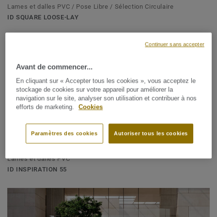
Lames et dalles PVC / Pose Libre / Sélection Circulaire
ID SQUARE LOOSE-LAY
Continuer sans accepter
Avant de commencer...
En cliquant sur « Accepter tous les cookies », vous acceptez le
stockage de cookies sur votre appareil pour améliorer la
navigation sur le site, analyser son utilisation et contribuer à nos
efforts de marketing.
Cookies
Paramètres des cookies
Autoriser tous les cookies
Lames et dalles PVC
ID INSPIRATION 55