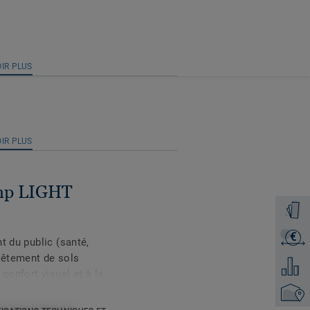
IR PLUS
IR PLUS
amp LIGHT
Command
€
Recevoi
t du public (santé,
vêtement de sols
Ajouter
confort visuel et à la
est renforcée par un
Trouver
able, le PVC acoustique