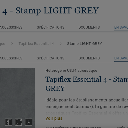
 4
- Stamp LIGHT GREY
ACCESSOIRES
SPÉCIFICATIONS
DOCUMENTS
EN SAVO
que
Tapiflex Essential 4
Stamp LIGHT GREY
ACCESSOIRES
SPÉCIFICATIONS
DOCUMENTS
EN SAVO
Hétérogène U3U4 acoustique
Tapiflex Essential 4 - St
GREY
Idéale pour les établissements accueillan
enseignement, bureaux), la gamme de re
acoustiques Tapiflex Essential 4 offre un 
Voir plus
marche exceptionnel. Sa couche d'usure 
traitement en polyuréthane. 100 % recycl