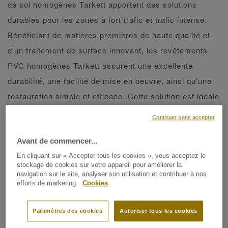
de sol homogènes Tarkett apportent des solutions
durables pour les zones à fort trafic et trafic intense.
Bénéficiant de matières premières de haute qualité et
d'un traitement de surface innovant, les revêtements
PVC homogènes Tarkett assurent une excellente
durabilité, une facilité de mise en oeuvre, ainsi qu'une
restauration simple et efficace. Cette solution est idéale
pour les établissements collectifs tels que la santé,
Continuer sans accepter
l'enseignement ou l'industrie.
Avant de commencer...
Collections
En cliquant sur « Accepter tous les cookies », vous acceptez le
stockage de cookies sur votre appareil pour améliorer la
navigation sur le site, analyser son utilisation et contribuer à nos
efforts de marketing.
Cookies
AFFINER LA RECHERCHE
Paramètres des cookies
Autoriser tous les cookies