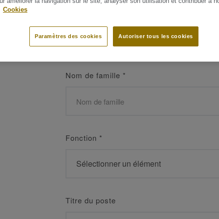
ur améliorer la navigation sur le site, analyser son utilisation et contribuer à n
 les meilleurs
.
Cookies
Prénom
*
Paramètres des cookies
Autoriser tous les cookies
Nom de famille
*
Fonction
*
Titre du poste