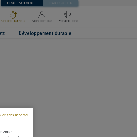
PROFESSIONNEL
PARTICULIER
0
Chrono Tarkett
Mon compte
Échantillons
ett
Développement durable
nuer sans accepter
r votre