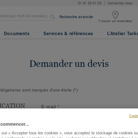
01 41 20 41 20
Contactez nous
Recherche avancée
Trouver un revendeur
Documents
Services & références
L'Atelier Tark
Demander un devis
ligatoires sont marqués d'une étoile
(*)
ICATION
E-mail
*
T
Conti
s suivantes
 commencer...
ront de mieux
t sur « Accepter tous les cookies », vous acceptez le stockage de cookies su
demande et d'y