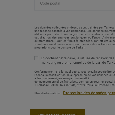
Les données collectées ci-dessus sont traitées par Tarkett 
une réponse adaptée à vos demandes. Les données peuvent
utilisées par Tarkett pour la gestion de la relation client, 
satisfaction, des analyses statistiques, ou l’envoi d’inform
ou promotions. Pour les finalités précitées, Tarkett est sus
transférer vos données à ses fournisseurs de confiance réa
prestations pour le compte de Tarkett.
En cochant cette case, je refuse de recevoir des
marketing ou promotionnelles de la part de Tarke
Conformément à la loi applicable, vous avez la possibilité
l’accès, la modification, la suppression de vos données ou 
à leur traitement, en envoyant un email à
donneespersonnelles.fr@tarkett.com ou un courrier postal 
1 Terrasse Bellini, Tour initiale, 92919 Paris La Défense, Fr
Protection des données per
Plus d'informations :
ENVOYER MA DEMANDE