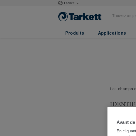
France
Produits
Applications
Les champs ob
IDENTIF
& PROJE
Les question
Avant de
nous permett
En cliquan
cerner votre 