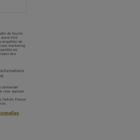
afin de fournir
 aussi être
des enquêtes de
ations marketing
ceptible de
lisant des
 informations
tt.
 de demander
de vous opposer
à Tarkett France
ance.
sonnelles