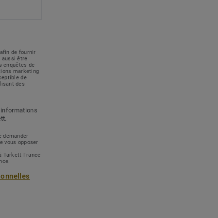
afin de fournir
 aussi être
des enquêtes de
ations marketing
ceptible de
lisant des
 informations
tt.
 de demander
de vous opposer
à Tarkett France
ance.
sonnelles