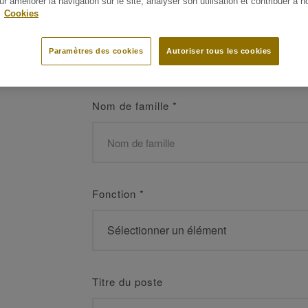
ur améliorer la navigation sur le site, analyser son utilisation et contribuer à n
 les meilleurs
.
Cookies
Prénom
*
Paramètres des cookies
Autoriser tous les cookies
Nom de famille
*
Fonction
*
Titre du poste