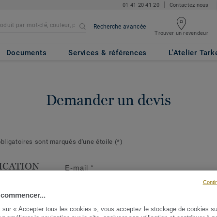
01 41 20 41 20
Contactez nous
Recherche avancée
Trouver un revendeur
Documents
Services & références
L'Atelier Tark
Demander un devis
ligatoires sont marqués d'une étoile
(*)
ICATION
E-mail
*
T
Conti
s suivantes
 commencer...
ront de mieux
t sur « Accepter tous les cookies », vous acceptez le stockage de cookies su
demande et d'y