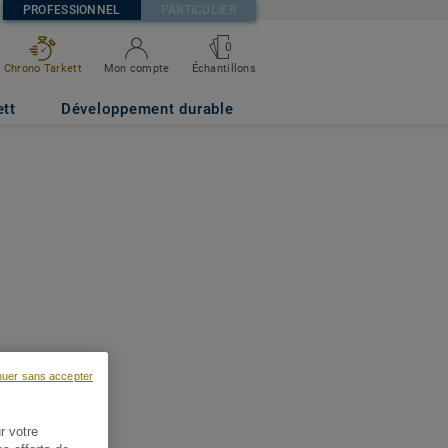
PROFESSIONNEL
PARTICULIER
0
Chrono Tarkett
Mon compte
Échantillons
ett
Développement durable
nuer sans accepter
r votre