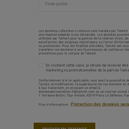
Les données collectées ci-dessus sont traitées par Tarkett 
une réponse adaptée à vos demandes. Les données peuvent
utilisées par Tarkett pour la gestion de la relation client, 
satisfaction, des analyses statistiques, ou l’envoi d’inform
ou promotions. Pour les finalités précitées, Tarkett est sus
transférer vos données à ses fournisseurs de confiance réa
prestations pour le compte de Tarkett.
En cochant cette case, je refuse de recevoir des
marketing ou promotionnelles de la part de Tarke
Conformément à la loi applicable, vous avez la possibilité
l’accès, la modification, la suppression de vos données ou 
à leur traitement, en envoyant un email à
donneespersonnelles.fr@tarkett.com ou un courrier postal 
1 Terrasse Bellini, Tour initiale, 92919 Paris La Défense, Fr
Protection des données per
Plus d'informations :
ENVOYER MA DEMANDE