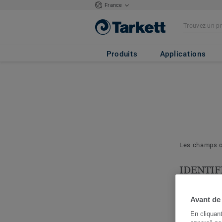
France
Produits
Applications
Les champs ob
IDENTIF
& PROJE
Les question
Avant de
nous permett
En cliquan
cerner votre 