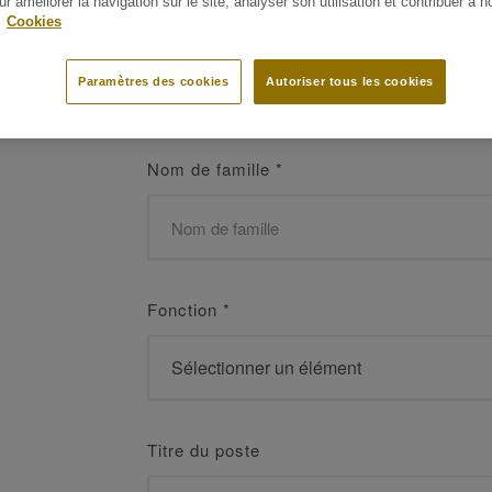
ur améliorer la navigation sur le site, analyser son utilisation et contribuer à n
 les meilleurs
.
Cookies
Prénom
*
Paramètres des cookies
Autoriser tous les cookies
Nom de famille
*
Fonction
*
Titre du poste