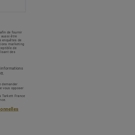
afin de fournir
 aussi être
des enquêtes de
ations marketing
ceptible de
lisant des
 informations
tt.
 de demander
de vous opposer
à Tarkett France
ance.
sonnelles