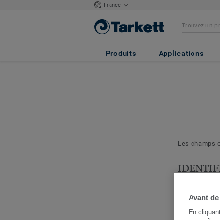
France
Produits
Applications
Les champs ob
IDENTIF
& PROJE
Les question
Avant de
nous permett
En cliquan
cerner votre 