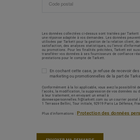
Les données collectées ci-dessus sont traitées par Tarkett 
une réponse adaptée à vos demandes. Les données peuvent
utilisées par Tarkett pour la gestion de la relation client, 
satisfaction, des analyses statistiques, ou l’envoi d’inform
ou promotions. Pour les finalités précitées, Tarkett est sus
transférer vos données à ses fournisseurs de confiance réa
prestations pour le compte de Tarkett.
En cochant cette case, je refuse de recevoir des
marketing ou promotionnelles de la part de Tarke
Conformément à la loi applicable, vous avez la possibilité
l’accès, la modification, la suppression de vos données ou 
à leur traitement, en envoyant un email à
donneespersonnelles.fr@tarkett.com ou un courrier postal 
1 Terrasse Bellini, Tour initiale, 92919 Paris La Défense, Fr
Protection des données per
Plus d'informations :
ENVOYER MA DEMANDE