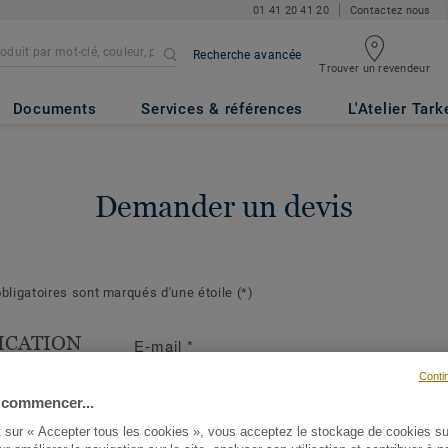
01 41 20 41 20
Contactez nous
Recherche avancée
Trouver un revendeur
Documents
Services & références
L'Atelier Tark
Demander un devis
ligatoires sont marqués d'une étoile
(*)
ICATION
E-mail
*
T
Conti
s suivantes
 commencer...
ront de mieux
t sur « Accepter tous les cookies », vous acceptez le stockage de cookies su
demande et d'y