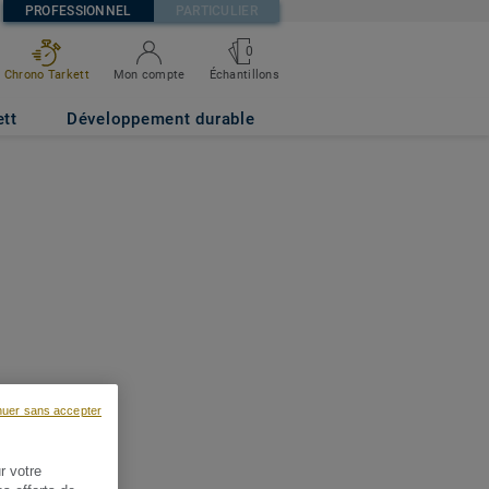
PROFESSIONNEL
PARTICULIER
0
Chrono Tarkett
Mon compte
Échantillons
ett
Développement durable
nuer sans accepter
r votre