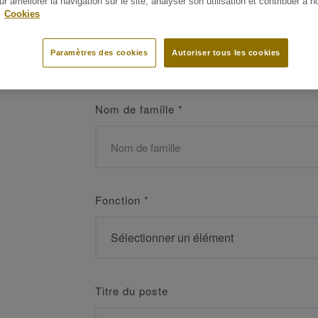
ur améliorer la navigation sur le site, analyser son utilisation et contribuer à n
 les meilleurs
.
Cookies
Prénom
*
Paramètres des cookies
Autoriser tous les cookies
Nom de famille
*
Fonction
*
Titre du poste