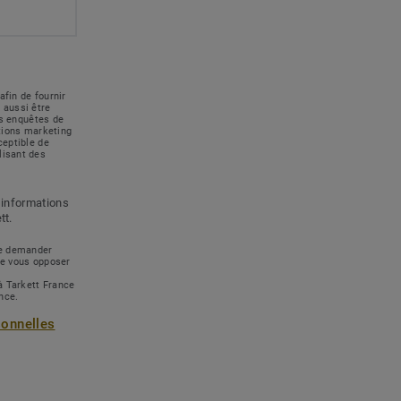
afin de fournir
 aussi être
des enquêtes de
ations marketing
ceptible de
lisant des
 informations
tt.
 de demander
de vous opposer
à Tarkett France
ance.
sonnelles