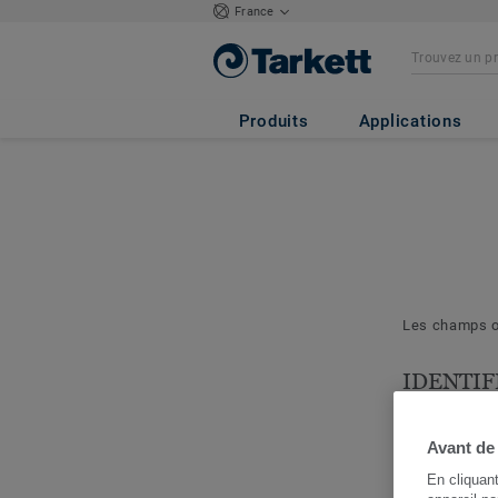
France
Produits
Applications
Les champs ob
IDENTIF
& PROJE
Les question
Avant de
nous permett
En cliquan
cerner votre 