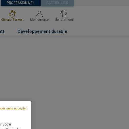
PROFESSIONNEL
PARTICULIER
0
Chrono Tarkett
Mon compte
Échantillons
ett
Développement durable
nuer sans accepter
r votre