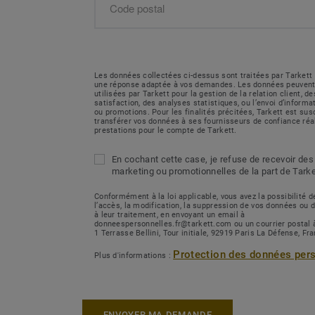
Les données collectées ci-dessus sont traitées par Tarkett 
une réponse adaptée à vos demandes. Les données peuvent
utilisées par Tarkett pour la gestion de la relation client, 
satisfaction, des analyses statistiques, ou l’envoi d’inform
ou promotions. Pour les finalités précitées, Tarkett est sus
transférer vos données à ses fournisseurs de confiance réa
prestations pour le compte de Tarkett.
En cochant cette case, je refuse de recevoir des
marketing ou promotionnelles de la part de Tarke
Conformément à la loi applicable, vous avez la possibilité
l’accès, la modification, la suppression de vos données ou 
à leur traitement, en envoyant un email à
donneespersonnelles.fr@tarkett.com ou un courrier postal 
1 Terrasse Bellini, Tour initiale, 92919 Paris La Défense, Fr
Protection des données per
Plus d'informations :
ENVOYER MA DEMANDE