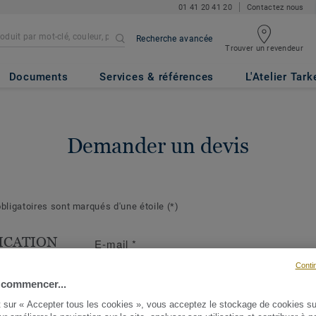
01 41 20 41 20
Contactez nous
Recherche avancée
Trouver un revendeur
Documents
Services & références
L'Atelier Tark
Demander un devis
ligatoires sont marqués d'une étoile
(*)
ICATION
E-mail
*
T
Conti
s suivantes
 commencer...
ront de mieux
t sur « Accepter tous les cookies », vous acceptez le stockage de cookies su
demande et d'y