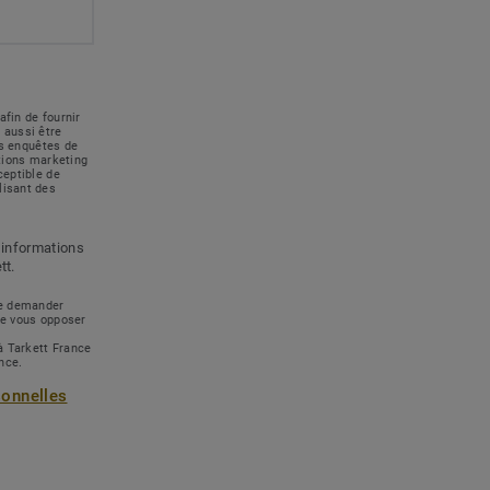
afin de fournir
 aussi être
des enquêtes de
ations marketing
ceptible de
lisant des
 informations
tt.
 de demander
de vous opposer
à Tarkett France
ance.
sonnelles