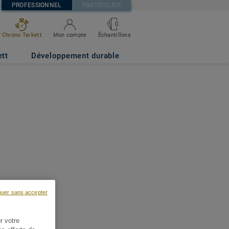
PROFESSIONNEL
PARTICULIER
0
Chrono Tarkett
Mon compte
Échantillons
ett
Développement durable
nuer sans accepter
r votre