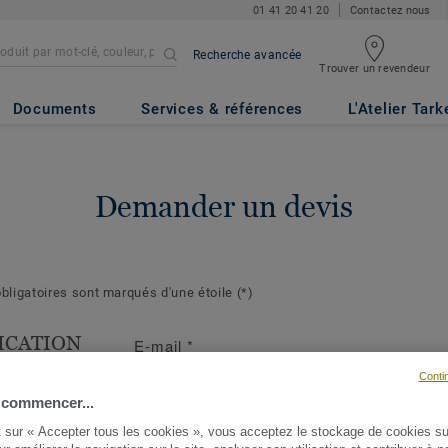
01 41 20 41 20
Contactez nous
Recherche avancée
Trouver un revendeur
Documents
Services & références
L'Atelier Tark
Demander un devis
ligatoires sont marqués d'une étoile
(*)
ICATION
E-mail
*
T
Conti
s suivantes
 commencer...
ront de mieux
t sur « Accepter tous les cookies », vous acceptez le stockage de cookies su
demande et d'y