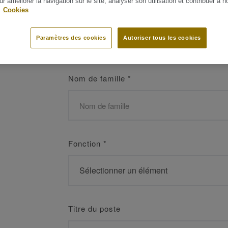
ur améliorer la navigation sur le site, analyser son utilisation et contribuer à n
 les meilleurs
.
Cookies
Prénom
*
Paramètres des cookies
Autoriser tous les cookies
Nom de famille
*
Fonction
*
Titre du poste