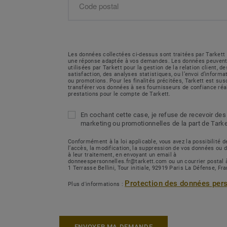
Les données collectées ci-dessus sont traitées par Tarkett 
une réponse adaptée à vos demandes. Les données peuvent
utilisées par Tarkett pour la gestion de la relation client, 
satisfaction, des analyses statistiques, ou l’envoi d’inform
ou promotions. Pour les finalités précitées, Tarkett est sus
transférer vos données à ses fournisseurs de confiance réa
prestations pour le compte de Tarkett.
En cochant cette case, je refuse de recevoir des
marketing ou promotionnelles de la part de Tarke
Conformément à la loi applicable, vous avez la possibilité
l’accès, la modification, la suppression de vos données ou 
à leur traitement, en envoyant un email à
donneespersonnelles.fr@tarkett.com ou un courrier postal 
1 Terrasse Bellini, Tour initiale, 92919 Paris La Défense, Fr
Protection des données per
Plus d'informations :
ENVOYER MA DEMANDE