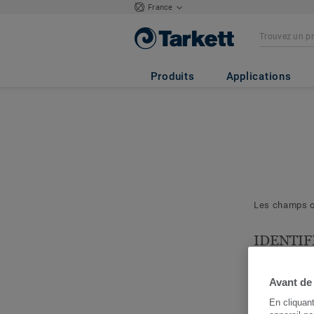
France
Produits
Applications
Les champs ob
IDENTIF
& PROJE
Les question
Avant de
nous permett
En cliquan
cerner votre 