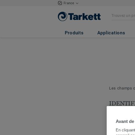
France
Produits
Applications
Les champs ob
IDENTIF
& PROJE
Les question
Avant de
nous permett
En cliquan
cerner votre 