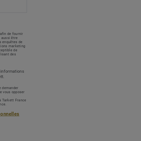
afin de fournir
 aussi être
des enquêtes de
ations marketing
ceptible de
lisant des
 informations
tt.
 de demander
de vous opposer
à Tarkett France
ance.
sonnelles