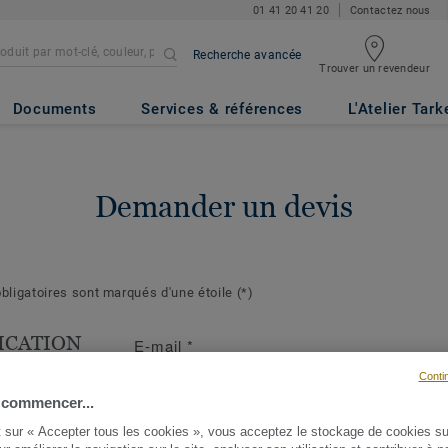
01 41 20 41 20
Contactez nous
Recherche avancée
Trouver un revendeur
Documents
Services & références
L'Atelier Tark
Demander un devis
ligatoires sont marqués d'une étoile
(*)
ICATION
E-mail
*
T
Conti
s suivantes
 commencer...
ront de mieux
t sur « Accepter tous les cookies », vous acceptez le stockage de cookies su
demande et d'y