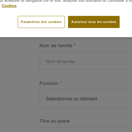
ur améliorer la navigation sur le site, analyser son utilisation et contribuer à n
 les meilleurs
.
Cookies
Prénom
*
Paramètres des cookies
Autoriser tous les cookies
Nom de famille
*
Fonction
*
Titre du poste