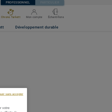
PROFESSIONNEL
PARTICULIER
0
Chrono Tarkett
Mon compte
Échantillons
ett
Développement durable
nuer sans accepter
r votre