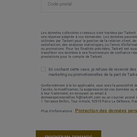
Les données collectées ci-dessus sont traitées par Tarkett 
une réponse adaptée à vos demandes. Les données peuvent
utilisées par Tarkett pour la gestion de la relation client, 
satisfaction, des analyses statistiques, ou l’envoi d’inform
ou promotions. Pour les finalités précitées, Tarkett est sus
transférer vos données à ses fournisseurs de confiance réa
prestations pour le compte de Tarkett.
En cochant cette case, je refuse de recevoir des
marketing ou promotionnelles de la part de Tarke
Conformément à la loi applicable, vous avez la possibilité
l’accès, la modification, la suppression de vos données ou 
à leur traitement, en envoyant un email à
donneespersonnelles.fr@tarkett.com ou un courrier postal 
1 Terrasse Bellini, Tour initiale, 92919 Paris La Défense, Fr
Protection des données per
Plus d'informations :
ENVOYER MA DEMANDE