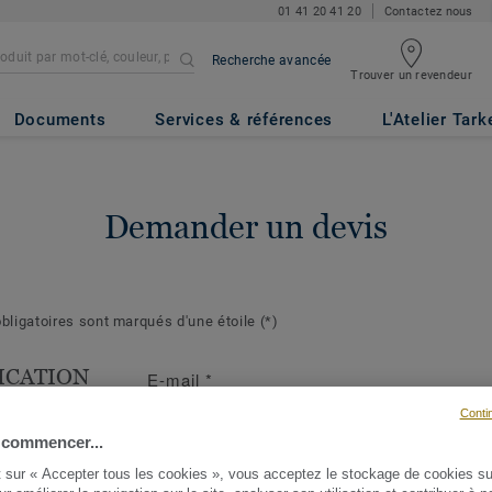
01 41 20 41 20
Contactez nous
Recherche avancée
Trouver un revendeur
Documents
Services & références
L'Atelier Tark
Demander un devis
ligatoires sont marqués d'une étoile
(*)
ICATION
E-mail
*
T
Conti
s suivantes
 commencer...
ront de mieux
t sur « Accepter tous les cookies », vous acceptez le stockage de cookies su
demande et d'y