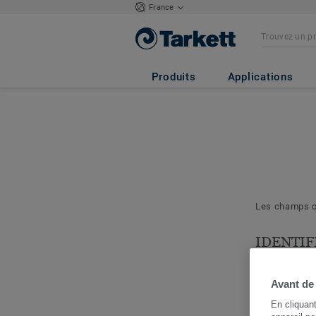
France
Produits
Applications
Les champs ob
IDENTIF
& PROJE
Les question
Avant de
nous permett
En cliquan
cerner votre 