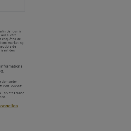
afin de fournir
 aussi être
des enquêtes de
ations marketing
ceptible de
lisant des
 informations
tt.
 de demander
de vous opposer
à Tarkett France
ance.
sonnelles