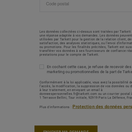
Les données collectées ci-dessus sont traitées par Tarkett 
une réponse adaptée à vos demandes. Les données peuvent
utilisées par Tarkett pour la gestion de la relation client, 
satisfaction, des analyses statistiques, ou l’envoi d’inform
ou promotions. Pour les finalités précitées, Tarkett est sus
transférer vos données à ses fournisseurs de confiance réa
prestations pour le compte de Tarkett.
En cochant cette case, je refuse de recevoir des
marketing ou promotionnelles de la part de Tarke
Conformément à la loi applicable, vous avez la possibilité
l’accès, la modification, la suppression de vos données ou 
à leur traitement, en envoyant un email à
donneespersonnelles.fr@tarkett.com ou un courrier postal 
1 Terrasse Bellini, Tour initiale, 92919 Paris La Défense, Fr
Protection des données per
Plus d'informations :
ENVOYER MA DEMANDE