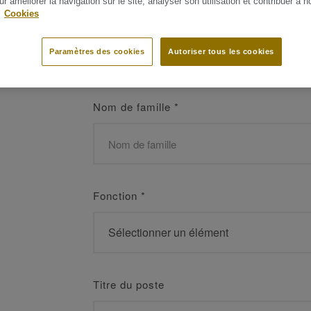
ur améliorer la navigation sur le site, analyser son utilisation et contribuer à n
 les meilleurs
.
Cookies
Prénom
*
Paramètres des cookies
Autoriser tous les cookies
Nom de famille
*
Fonction
*
Titre du poste