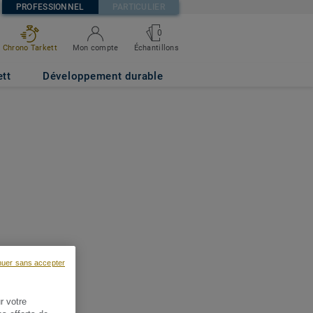
PROFESSIONNEL
PARTICULIER
0
Chrono Tarkett
Mon compte
Échantillons
ett
Développement durable
nuer sans accepter
r votre