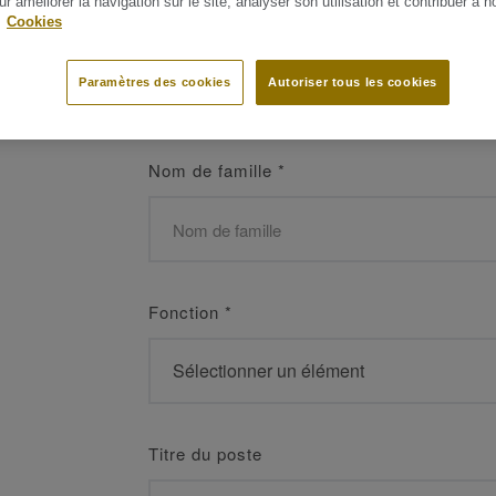
ur améliorer la navigation sur le site, analyser son utilisation et contribuer à n
 les meilleurs
.
Cookies
Prénom
*
Paramètres des cookies
Autoriser tous les cookies
Nom de famille
*
Fonction
*
Titre du poste