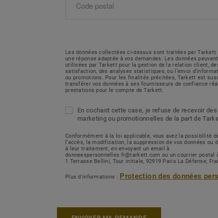
Les données collectées ci-dessus sont traitées par Tarkett 
une réponse adaptée à vos demandes. Les données peuvent
utilisées par Tarkett pour la gestion de la relation client, 
satisfaction, des analyses statistiques, ou l’envoi d’inform
ou promotions. Pour les finalités précitées, Tarkett est sus
transférer vos données à ses fournisseurs de confiance réa
prestations pour le compte de Tarkett.
En cochant cette case, je refuse de recevoir des
marketing ou promotionnelles de la part de Tarke
Conformément à la loi applicable, vous avez la possibilité
l’accès, la modification, la suppression de vos données ou 
à leur traitement, en envoyant un email à
donneespersonnelles.fr@tarkett.com ou un courrier postal 
1 Terrasse Bellini, Tour initiale, 92919 Paris La Défense, Fr
Protection des données per
Plus d'informations :
ENVOYER MA DEMANDE