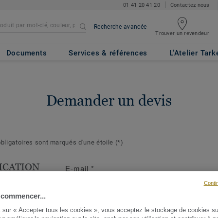
01 41 20 41 20
Contactez nous
Recherche avancée
Trouver un revendeur
Documents
Services & références
L'Atelier Tark
Demander un devis
ligatoires sont marqués d'une étoile
(*)
ICATION
E-mail
*
T
Conti
s suivantes
 commencer...
ront de mieux
t sur « Accepter tous les cookies », vous acceptez le stockage de cookies su
demande et d'y