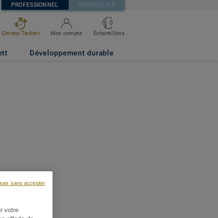
PROFESSIONNEL
PARTICULIER
0
Chrono Tarkett
Mon compte
Échantillons
ett
Développement durable
nuer sans accepter
r votre