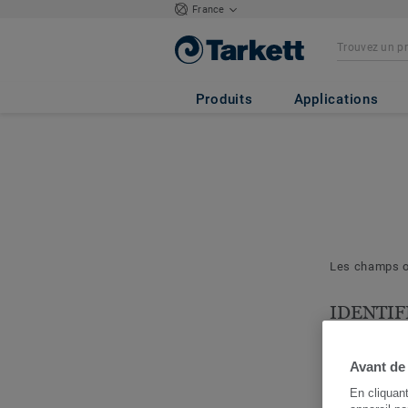
France
Produits
Applications
Les champs ob
IDENTIF
& PROJE
Les question
Avant de
nous permett
En cliquan
cerner votre 