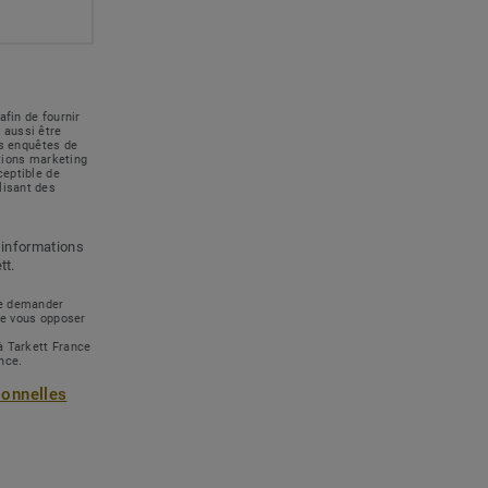
afin de fournir
 aussi être
des enquêtes de
ations marketing
ceptible de
lisant des
 informations
tt.
 de demander
de vous opposer
à Tarkett France
ance.
sonnelles