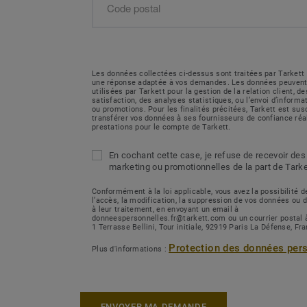
Les données collectées ci-dessus sont traitées par Tarkett 
une réponse adaptée à vos demandes. Les données peuvent
utilisées par Tarkett pour la gestion de la relation client, 
satisfaction, des analyses statistiques, ou l’envoi d’inform
ou promotions. Pour les finalités précitées, Tarkett est sus
transférer vos données à ses fournisseurs de confiance réa
prestations pour le compte de Tarkett.
En cochant cette case, je refuse de recevoir des
marketing ou promotionnelles de la part de Tarke
Conformément à la loi applicable, vous avez la possibilité
l’accès, la modification, la suppression de vos données ou 
à leur traitement, en envoyant un email à
donneespersonnelles.fr@tarkett.com ou un courrier postal 
1 Terrasse Bellini, Tour initiale, 92919 Paris La Défense, Fr
Protection des données per
Plus d'informations :
ENVOYER MA DEMANDE