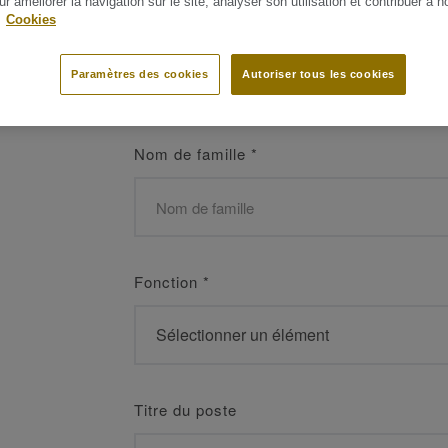
ur améliorer la navigation sur le site, analyser son utilisation et contribuer à n
 les meilleurs
.
Cookies
Prénom
*
Paramètres des cookies
Autoriser tous les cookies
Nom de famille
*
Fonction
*
Titre du poste