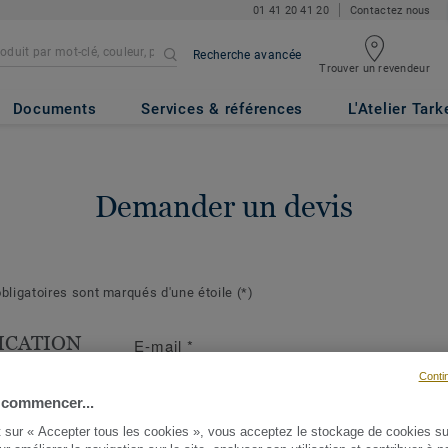
01 41 20 41 20
Contactez nous
Recherche avancée
Trouver un revendeur
Documents
Services & références
L'Atelier Tark
Demander un devis
ligatoires sont marqués d'une étoile
(*)
ICATION
E-mail
*
T
Conti
s suivantes
 commencer...
ront de mieux
t sur « Accepter tous les cookies », vous acceptez le stockage de cookies su
demande et d'y