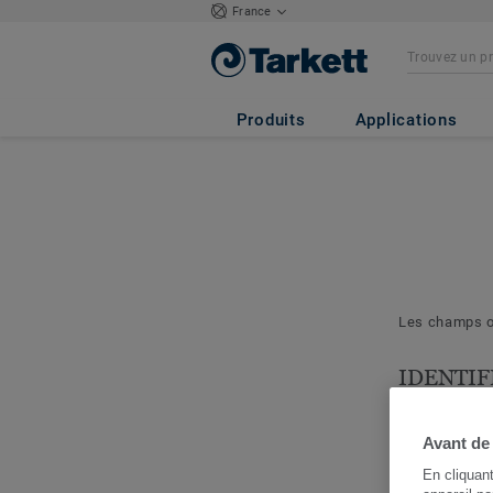
France
Produits
Applications
Les champs ob
IDENTIF
& PROJE
Les question
Avant de
nous permett
En cliquan
cerner votre 