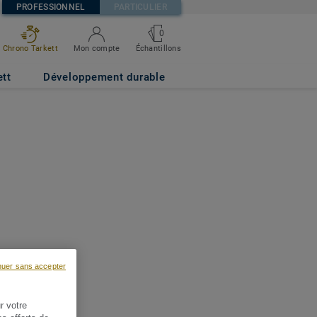
PROFESSIONNEL
PARTICULIER
0
Chrono Tarkett
Mon compte
Échantillons
ett
Développement durable
nuer sans accepter
r votre