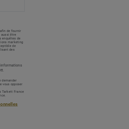
afin de fournir
 aussi être
des enquêtes de
ations marketing
ceptible de
lisant des
 informations
tt.
 de demander
de vous opposer
à Tarkett France
ance.
sonnelles