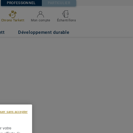
PROFESSIONNEL
PARTICULIER
0
Chrono Tarkett
Mon compte
Échantillons
ett
Développement durable
nuer sans accepter
r votre