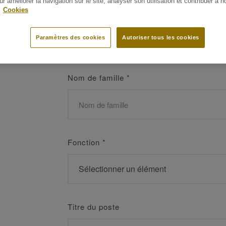
ur améliorer la navigation sur le site, analyser son utilisation et contribuer à n
 les meilleurs
.
Cookies
Prénom
*
Paramètres des cookies
Autoriser tous les cookies
Nom de famille
*
Fonction
*
Titre du poste