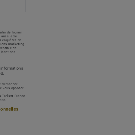
afin de fournir
 aussi être
des enquêtes de
ations marketing
ceptible de
lisant des
 informations
tt.
 de demander
de vous opposer
à Tarkett France
ance.
sonnelles