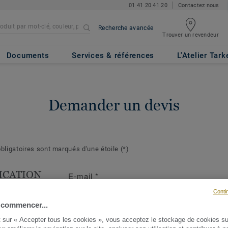
01 41 20 41 20
Contactez nous
Recherche avancée
Trouver un revendeur
Documents
Services & références
L'Atelier Tark
Demander un devis
ligatoires sont marqués d'une étoile
(*)
ICATION
E-mail
*
T
Conti
s suivantes
 commencer...
ront de mieux
t sur « Accepter tous les cookies », vous acceptez le stockage de cookies su
demande et d'y