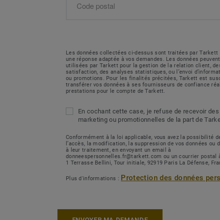
Les données collectées ci-dessus sont traitées par Tarkett 
une réponse adaptée à vos demandes. Les données peuvent
utilisées par Tarkett pour la gestion de la relation client, 
satisfaction, des analyses statistiques, ou l’envoi d’inform
ou promotions. Pour les finalités précitées, Tarkett est sus
transférer vos données à ses fournisseurs de confiance réa
prestations pour le compte de Tarkett.
En cochant cette case, je refuse de recevoir des
marketing ou promotionnelles de la part de Tarke
Conformément à la loi applicable, vous avez la possibilité
l’accès, la modification, la suppression de vos données ou 
à leur traitement, en envoyant un email à
donneespersonnelles.fr@tarkett.com ou un courrier postal 
1 Terrasse Bellini, Tour initiale, 92919 Paris La Défense, Fr
Protection des données per
Plus d'informations :
ENVOYER MA DEMANDE