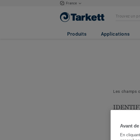
France
Produits
Applications
Les champs ob
IDENTIF
& PROJE
Les question
Avant de
nous permett
En cliquan
cerner votre 