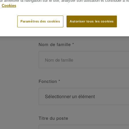
ur améliorer la navigation sur le site, analyser son utilisation et contribuer à n
 les meilleurs
.
Cookies
Prénom
*
Paramètres des cookies
Autoriser tous les cookies
Nom de famille
*
Fonction
*
Titre du poste