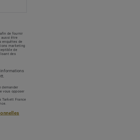
afin de fournir
 aussi être
des enquêtes de
ations marketing
ceptible de
lisant des
 informations
tt.
 de demander
de vous opposer
à Tarkett France
ance.
sonnelles