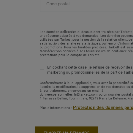
Les données collectées ci-dessus sont traitées par Tarkett 
une réponse adaptée à vos demandes. Les données peuvent
utilisées par Tarkett pour la gestion de la relation client, 
satisfaction, des analyses statistiques, ou l’envoi d’inform
ou promotions. Pour les finalités précitées, Tarkett est sus
transférer vos données à ses fournisseurs de confiance réa
prestations pour le compte de Tarkett.
En cochant cette case, je refuse de recevoir des
marketing ou promotionnelles de la part de Tarke
Conformément à la loi applicable, vous avez la possibilité
l’accès, la modification, la suppression de vos données ou 
à leur traitement, en envoyant un email à
donneespersonnelles.fr@tarkett.com ou un courrier postal 
1 Terrasse Bellini, Tour initiale, 92919 Paris La Défense, Fr
Protection des données per
Plus d'informations :
ENVOYER MA DEMANDE