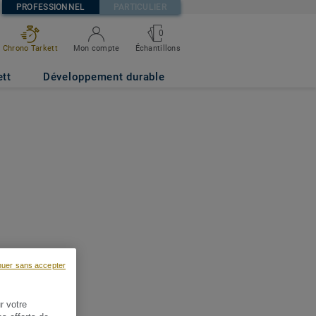
PROFESSIONNEL
PARTICULIER
0
Chrono Tarkett
Mon compte
Échantillons
ett
Développement durable
nuer sans accepter
r votre