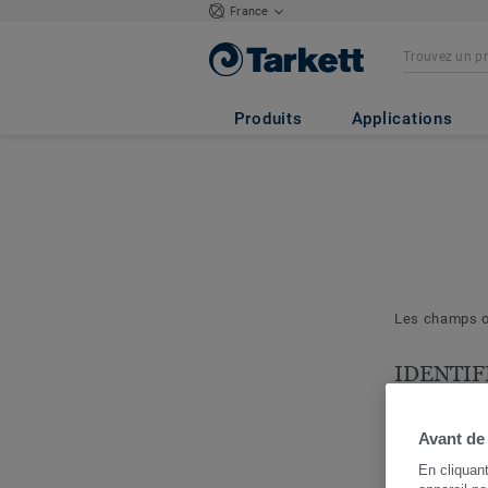
France
Produits
Applications
Les champs ob
IDENTIF
& PROJE
Les question
Avant de
nous permett
En cliquan
cerner votre 