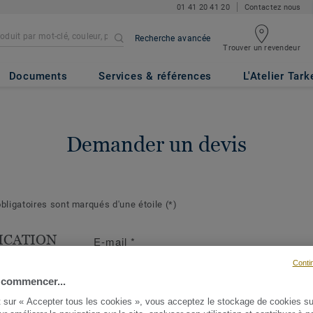
01 41 20 41 20
Contactez nous
Recherche avancée
Trouver un revendeur
Documents
Services & références
L'Atelier Tark
Demander un devis
ligatoires sont marqués d'une étoile
(*)
ICATION
E-mail
*
T
Conti
s suivantes
 commencer...
ront de mieux
t sur « Accepter tous les cookies », vous acceptez le stockage de cookies su
demande et d'y