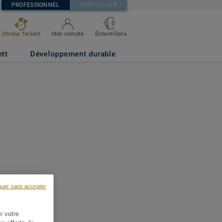
PROFESSIONNEL
PARTICULIER
0
Chrono Tarkett
Mon compte
Échantillons
ett
Développement durable
nuer sans accepter
r votre