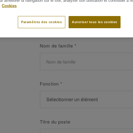
ur améliorer la navigation sur le site, analyser son utilisation et contribuer à n
 les meilleurs
.
Cookies
Prénom
*
Paramètres des cookies
Autoriser tous les cookies
Nom de famille
*
Fonction
*
Titre du poste