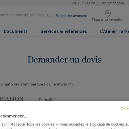
01 41 20 41 20
Contactez nous
Recherche avancée
Trouver un revendeur
Documents
Services & références
L'Atelier Tark
Demander un devis
ligatoires sont marqués d'une étoile
(*)
ICATION
E-mail
*
T
Conti
s suivantes
 commencer...
ront de mieux
t sur « Accepter tous les cookies », vous acceptez le stockage de cookies su
demande et d'y