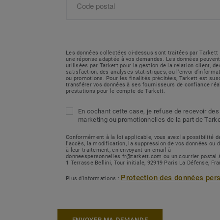
Les données collectées ci-dessus sont traitées par Tarkett 
une réponse adaptée à vos demandes. Les données peuvent
utilisées par Tarkett pour la gestion de la relation client, 
satisfaction, des analyses statistiques, ou l’envoi d’inform
ou promotions. Pour les finalités précitées, Tarkett est sus
transférer vos données à ses fournisseurs de confiance réa
prestations pour le compte de Tarkett.
En cochant cette case, je refuse de recevoir des
marketing ou promotionnelles de la part de Tarke
Conformément à la loi applicable, vous avez la possibilité
l’accès, la modification, la suppression de vos données ou 
à leur traitement, en envoyant un email à
donneespersonnelles.fr@tarkett.com ou un courrier postal 
1 Terrasse Bellini, Tour initiale, 92919 Paris La Défense, Fr
Protection des données per
Plus d'informations :
ENVOYER MA DEMANDE