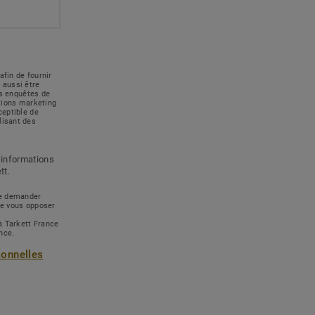
afin de fournir
 aussi être
des enquêtes de
ations marketing
ceptible de
lisant des
 informations
tt.
 de demander
de vous opposer
à Tarkett France
ance.
sonnelles