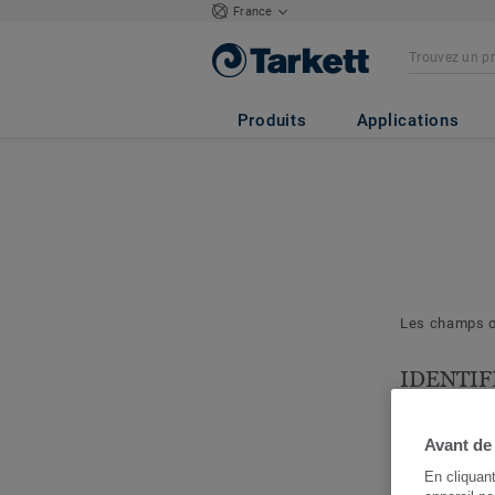
France
Produits
Applications
Les champs ob
IDENTIF
& PROJE
Les question
Avant de
nous permett
En cliquan
cerner votre 