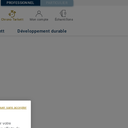
PROFESSIONNEL
PARTICULIER
0
Chrono Tarkett
Mon compte
Échantillons
ett
Développement durable
nuer sans accepter
r votre