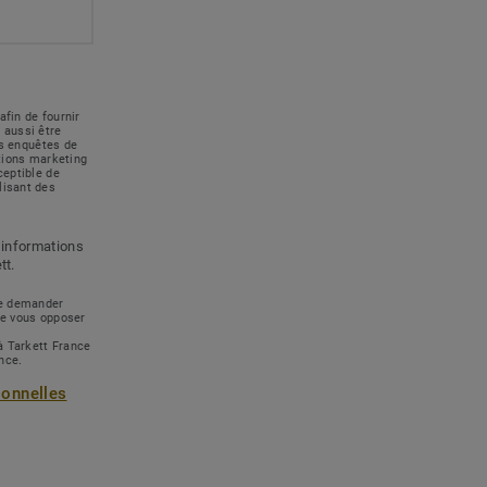
afin de fournir
 aussi être
des enquêtes de
ations marketing
ceptible de
lisant des
 informations
tt.
 de demander
de vous opposer
à Tarkett France
ance.
sonnelles