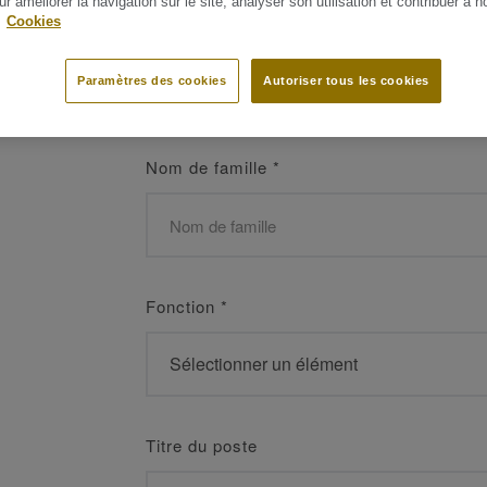
ur améliorer la navigation sur le site, analyser son utilisation et contribuer à n
 les meilleurs
.
Cookies
Prénom
*
Paramètres des cookies
Autoriser tous les cookies
Nom de famille
*
Fonction
*
Titre du poste