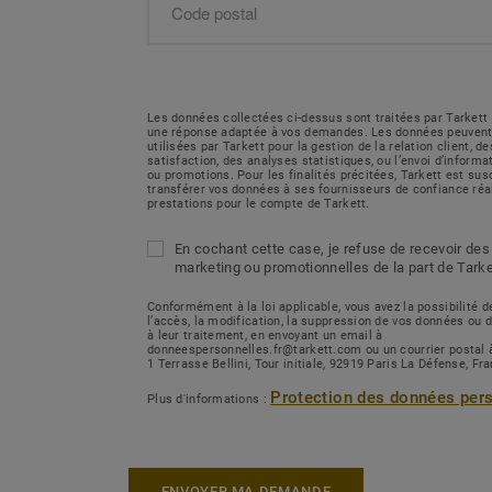
Les données collectées ci-dessus sont traitées par Tarkett 
une réponse adaptée à vos demandes. Les données peuvent
utilisées par Tarkett pour la gestion de la relation client, 
satisfaction, des analyses statistiques, ou l’envoi d’inform
ou promotions. Pour les finalités précitées, Tarkett est sus
transférer vos données à ses fournisseurs de confiance réa
prestations pour le compte de Tarkett.
En cochant cette case, je refuse de recevoir des
marketing ou promotionnelles de la part de Tarke
Conformément à la loi applicable, vous avez la possibilité
l’accès, la modification, la suppression de vos données ou 
à leur traitement, en envoyant un email à
donneespersonnelles.fr@tarkett.com ou un courrier postal 
1 Terrasse Bellini, Tour initiale, 92919 Paris La Défense, Fr
Protection des données per
Plus d'informations :
ENVOYER MA DEMANDE