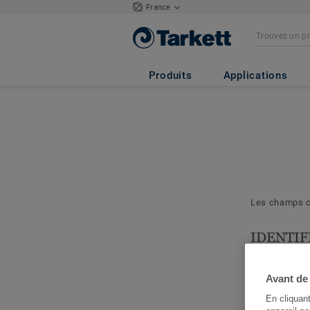
France
Produits
Applications
Les champs ob
IDENTIF
& PROJE
Les question
Avant de
nous permett
En cliquan
cerner votre 