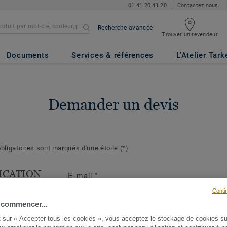
01 41 20 41 20
Contactez nous
Recherche avancée
Trouver un revendeur
Documents
Services & références
L'Atelier Tark
Demander un devis
ligatoires sont marqués d'une étoile
(*)
ICATION
E-mail
*
T
Conti
s suivantes
 commencer...
ront de mieux
t sur « Accepter tous les cookies », vous acceptez le stockage de cookies su
demande et d'y