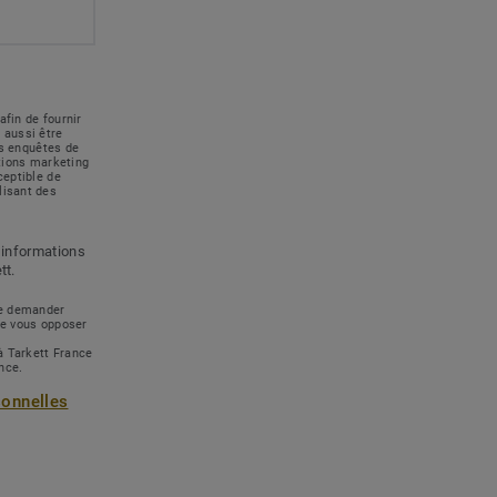
afin de fournir
 aussi être
des enquêtes de
ations marketing
ceptible de
lisant des
 informations
tt.
 de demander
de vous opposer
à Tarkett France
ance.
sonnelles