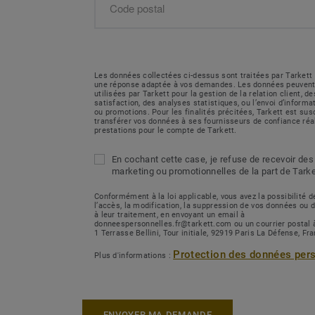
Les données collectées ci-dessus sont traitées par Tarkett 
une réponse adaptée à vos demandes. Les données peuvent
utilisées par Tarkett pour la gestion de la relation client, 
satisfaction, des analyses statistiques, ou l’envoi d’inform
ou promotions. Pour les finalités précitées, Tarkett est sus
transférer vos données à ses fournisseurs de confiance réa
prestations pour le compte de Tarkett.
En cochant cette case, je refuse de recevoir des
marketing ou promotionnelles de la part de Tarke
Conformément à la loi applicable, vous avez la possibilité
l’accès, la modification, la suppression de vos données ou 
à leur traitement, en envoyant un email à
donneespersonnelles.fr@tarkett.com ou un courrier postal 
1 Terrasse Bellini, Tour initiale, 92919 Paris La Défense, Fr
Protection des données per
Plus d'informations :
ENVOYER MA DEMANDE