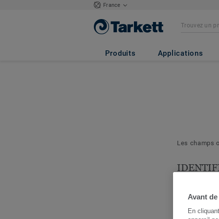
France
Produits
Applications
Les champs ob
IDENTIF
& PROJE
Les question
Avant de
nous permett
En cliquan
cerner votre 