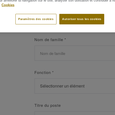
ur améliorer la navigation sur le site, analyser son utilisation et contribuer à n
 les meilleurs
.
Cookies
Prénom
*
Paramètres des cookies
Autoriser tous les cookies
Nom de famille
*
Fonction
*
Titre du poste