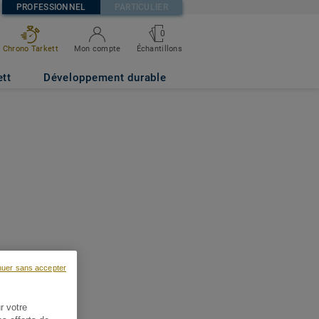
PROFESSIONNEL
PARTICULIER
0
Chrono Tarkett
Mon compte
Échantillons
ett
Développement durable
nuer sans accepter
r votre