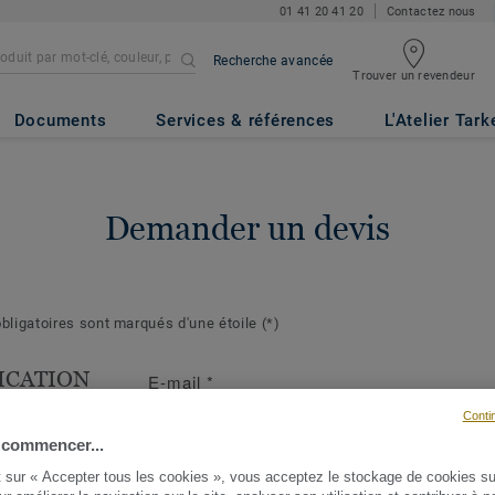
01 41 20 41 20
Contactez nous
Recherche avancée
Trouver un revendeur
Documents
Services & références
L'Atelier Tark
Demander un devis
ligatoires sont marqués d'une étoile
(*)
ICATION
E-mail
*
T
Conti
s suivantes
 commencer...
ront de mieux
t sur « Accepter tous les cookies », vous acceptez le stockage de cookies su
demande et d'y