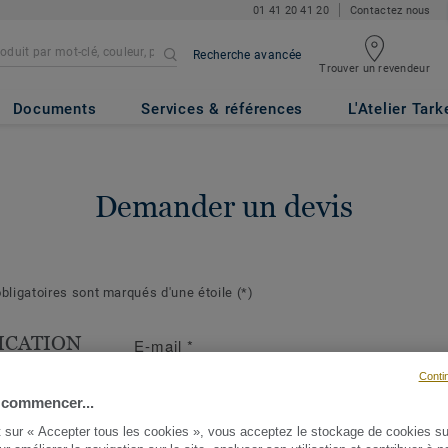
01 41 20 41 20
Contactez nous
Recherche avancée
Trouver un revendeur
Documents
Services & références
L'Atelier Tark
Demander un devis
ligatoires sont marqués d'une étoile
(*)
ICATION
E-mail
*
T
Conti
s suivantes
 commencer...
ront de mieux
t sur « Accepter tous les cookies », vous acceptez le stockage de cookies su
demande et d'y