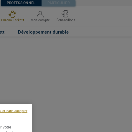
PROFESSIONNEL
PARTICULIER
0
Chrono Tarkett
Mon compte
Échantillons
ett
Développement durable
nuer sans accepter
r votre