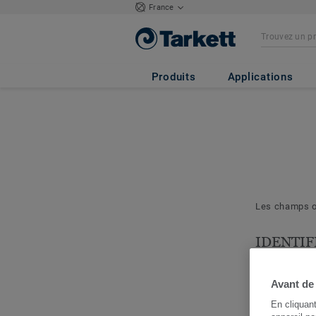
France
Produits
Applications
Les champs ob
IDENTIF
& PROJE
Les question
Avant de
nous permett
En cliquan
cerner votre 