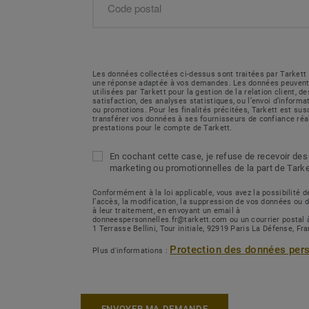
Les données collectées ci-dessus sont traitées par Tarkett 
une réponse adaptée à vos demandes. Les données peuvent
utilisées par Tarkett pour la gestion de la relation client, 
satisfaction, des analyses statistiques, ou l’envoi d’inform
ou promotions. Pour les finalités précitées, Tarkett est sus
transférer vos données à ses fournisseurs de confiance réa
prestations pour le compte de Tarkett.
En cochant cette case, je refuse de recevoir des
marketing ou promotionnelles de la part de Tarke
Conformément à la loi applicable, vous avez la possibilité
l’accès, la modification, la suppression de vos données ou 
à leur traitement, en envoyant un email à
donneespersonnelles.fr@tarkett.com ou un courrier postal 
1 Terrasse Bellini, Tour initiale, 92919 Paris La Défense, Fr
Protection des données per
Plus d'informations :
ENVOYER MA DEMANDE