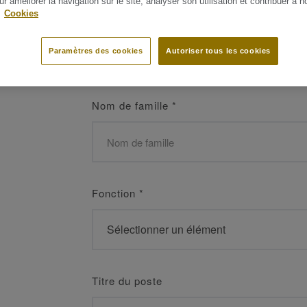
ur améliorer la navigation sur le site, analyser son utilisation et contribuer à n
 les meilleurs
.
Cookies
Prénom
*
Paramètres des cookies
Autoriser tous les cookies
Nom de famille
*
Fonction
*
Titre du poste