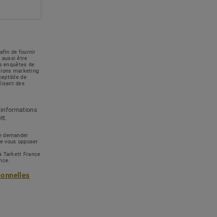
afin de fournir
 aussi être
des enquêtes de
ations marketing
ceptible de
lisant des
 informations
tt.
 de demander
de vous opposer
à Tarkett France
ance.
sonnelles