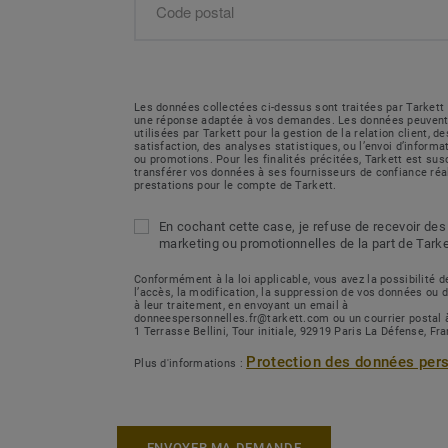
Les données collectées ci-dessus sont traitées par Tarkett 
une réponse adaptée à vos demandes. Les données peuvent
utilisées par Tarkett pour la gestion de la relation client, 
satisfaction, des analyses statistiques, ou l’envoi d’inform
ou promotions. Pour les finalités précitées, Tarkett est sus
transférer vos données à ses fournisseurs de confiance réa
prestations pour le compte de Tarkett.
En cochant cette case, je refuse de recevoir des
marketing ou promotionnelles de la part de Tarke
Conformément à la loi applicable, vous avez la possibilité
l’accès, la modification, la suppression de vos données ou 
à leur traitement, en envoyant un email à
donneespersonnelles.fr@tarkett.com ou un courrier postal 
1 Terrasse Bellini, Tour initiale, 92919 Paris La Défense, Fr
Protection des données per
Plus d'informations :
ENVOYER MA DEMANDE