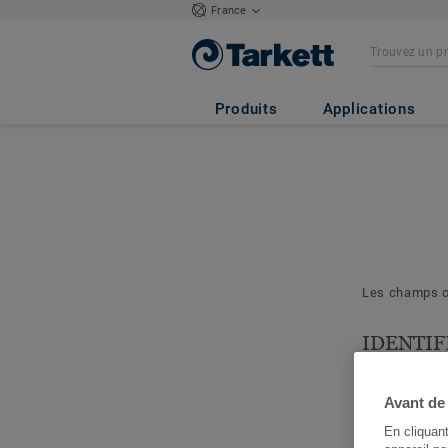
France
Produits
Applications
Les champs ob
IDENTIF
& PROJE
Les question
Avant de
nous permett
En cliquan
cerner votre 