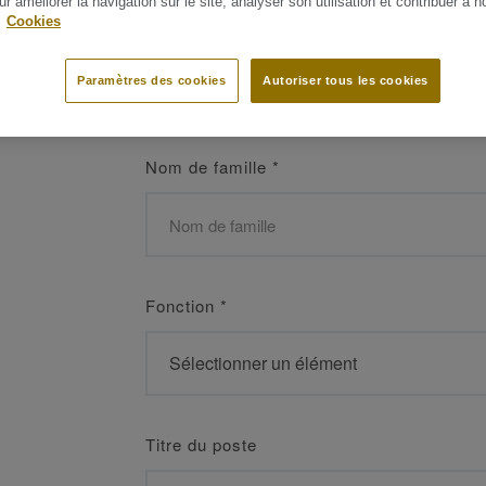
ur améliorer la navigation sur le site, analyser son utilisation et contribuer à n
 les meilleurs
.
Cookies
Prénom
*
Paramètres des cookies
Autoriser tous les cookies
Nom de famille
*
Fonction
*
Titre du poste