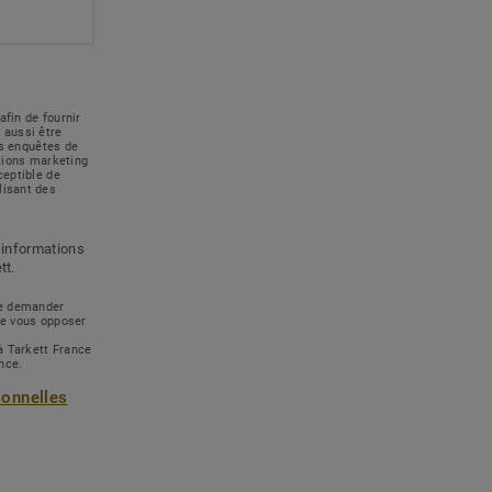
afin de fournir
 aussi être
des enquêtes de
ations marketing
ceptible de
lisant des
 informations
tt.
 de demander
de vous opposer
à Tarkett France
ance.
sonnelles