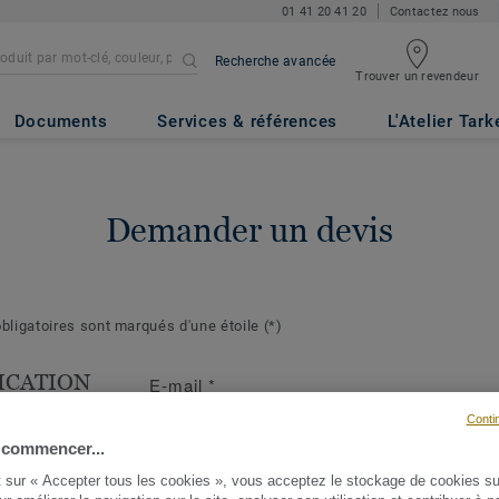
01 41 20 41 20
Contactez nous
Recherche avancée
Trouver un revendeur
Documents
Services & références
L'Atelier Tark
Demander un devis
ligatoires sont marqués d'une étoile
(*)
ICATION
E-mail
*
T
Conti
s suivantes
 commencer...
ront de mieux
t sur « Accepter tous les cookies », vous acceptez le stockage de cookies su
demande et d'y