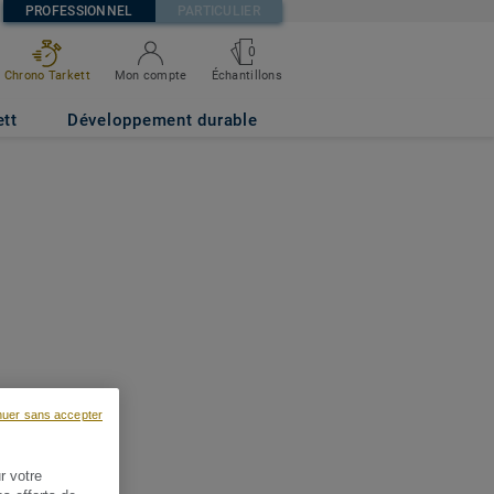
PROFESSIONNEL
PARTICULIER
0
Chrono Tarkett
Mon compte
Échantillons
ett
Développement durable
nuer sans accepter
r votre