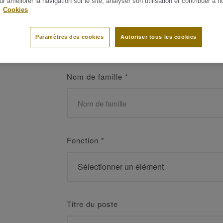
ur améliorer la navigation sur le site, analyser son utilisation et contribuer à n
 les meilleurs
.
Cookies
Prénom
*
Paramètres des cookies
Autoriser tous les cookies
Nom de famille
*
Fonction
*
Titre du poste