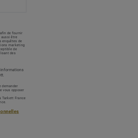
afin de fournir
 aussi être
des enquêtes de
ations marketing
ceptible de
lisant des
 informations
tt.
 de demander
de vous opposer
à Tarkett France
ance.
sonnelles