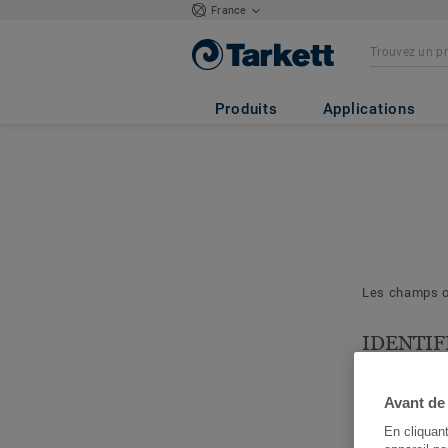
France
Produits
Applications
Les champs ob
IDENTIF
& PROJE
Les question
Avant de
nous permett
En cliquan
cerner votre 