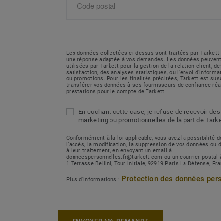
Les données collectées ci-dessus sont traitées par Tarkett 
une réponse adaptée à vos demandes. Les données peuvent
utilisées par Tarkett pour la gestion de la relation client, 
satisfaction, des analyses statistiques, ou l’envoi d’inform
ou promotions. Pour les finalités précitées, Tarkett est sus
transférer vos données à ses fournisseurs de confiance réa
prestations pour le compte de Tarkett.
En cochant cette case, je refuse de recevoir des
marketing ou promotionnelles de la part de Tarke
Conformément à la loi applicable, vous avez la possibilité
l’accès, la modification, la suppression de vos données ou 
à leur traitement, en envoyant un email à
donneespersonnelles.fr@tarkett.com ou un courrier postal 
1 Terrasse Bellini, Tour initiale, 92919 Paris La Défense, Fr
Protection des données per
Plus d'informations :
ENVOYER MA DEMANDE