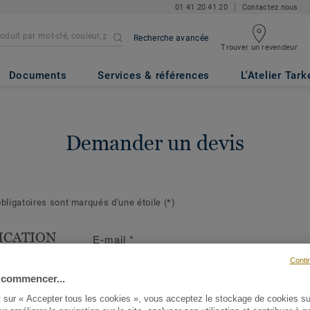
01 41 20 41 20
Contactez nous
Recherche avancée
Trouver un revendeur
Documents
Services & références
L'Atelier Tark
Demander un devis
ligatoires sont marqués d'une étoile
(*)
ICATION
E-mail
*
T
Conti
s suivantes
 commencer...
ront de mieux
t sur « Accepter tous les cookies », vous acceptez le stockage de cookies su
demande et d'y