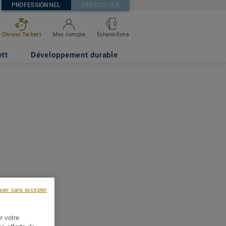
PROFESSIONNEL
PARTICULIER
0
Chrono Tarkett
Mon compte
Échantillons
ett
Développement durable
nuer sans accepter
r votre