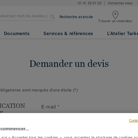
01 41 20 41 20
Contactez nous
Recherche avancée
Trouver un revendeur
Documents
Services & références
L'Atelier Tark
Demander un devis
ligatoires sont marqués d'une étoile
(*)
ICATION
E-mail
*
T
Conti
s suivantes
ront de mieux
 commencer...
demande et d'y
t sur « Accepter tous les cookies », vous acceptez le stockage de cookies su