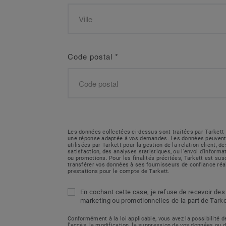
Code postal
*
Les données collectées ci-dessus sont traitées par Tarkett 
une réponse adaptée à vos demandes. Les données peuvent
utilisées par Tarkett pour la gestion de la relation client, 
satisfaction, des analyses statistiques, ou l’envoi d’inform
ou promotions. Pour les finalités précitées, Tarkett est sus
transférer vos données à ses fournisseurs de confiance réa
prestations pour le compte de Tarkett.
En cochant cette case, je refuse de recevoir des
marketing ou promotionnelles de la part de Tarke
Conformément à la loi applicable, vous avez la possibilité
l’accès, la modification, la suppression de vos données ou 