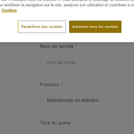
 les meilleurs
ur améliorer la navigation sur le site, analyser son utilisation et contribuer à n
Prénom
*
.
Cookies
Paramètres des cookies
Autoriser tous les cookies
Nom de famille
*
Fonction
*
Titre du poste