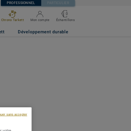
PROFESSIONNEL
PARTICULIER
0
Chrono Tarkett
Mon compte
Échantillons
ett
Développement durable
nuer sans accepter
r votre