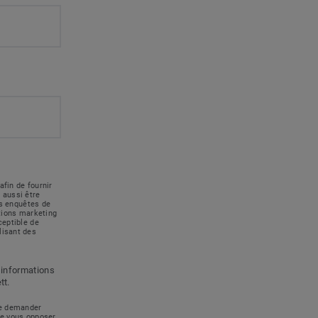
afin de fournir
 aussi être
des enquêtes de
ations marketing
ceptible de
lisant des
 informations
tt.
 de demander
de vous opposer