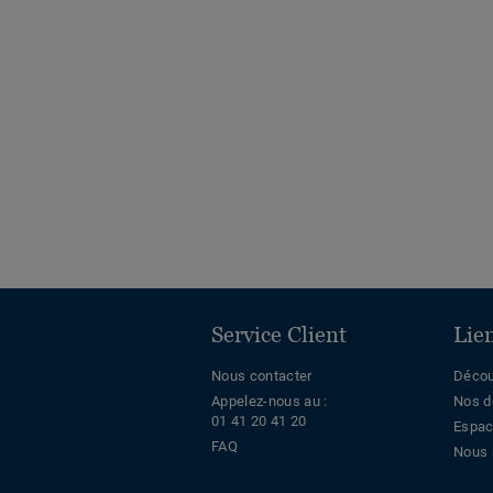
Service Client
Lie
Nous contacter
Décou
Appelez-nous au :
Nos d
01 41 20 41 20
Espac
FAQ
Nous 