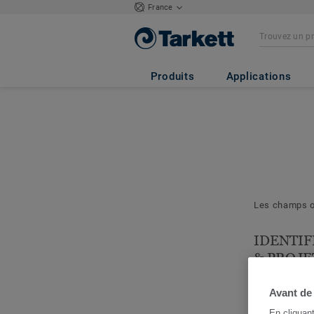
France
Produits
Applications
Les champs ob
IDENTIF
& PROJE
Les question
nous permett
Avant de
cerner votre 
En cliquan