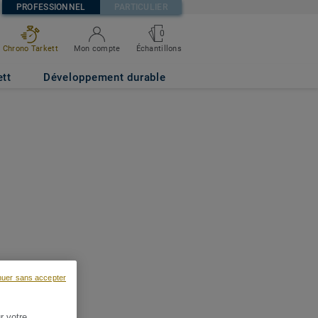
PROFESSIONNEL
PARTICULIER
0
Chrono Tarkett
Mon compte
Échantillons
ett
Développement durable
nuer sans accepter
r votre