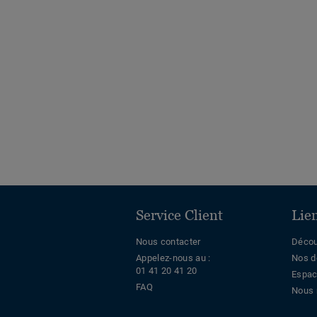
Service Client
Lie
Nous contacter
Décou
Appelez-nous au :
Nos d
01 41 20 41 20
Espac
FAQ
Nous 