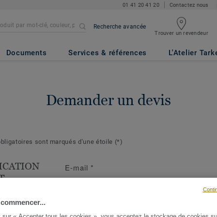
01 41 20 41 20
Contactez nous
Recherche avancée
Trouver un revendeur
Documents
Services & références
L'Atelier Tark
Demander un devis
ligatoires sont marqués d'une étoile
(*)
ICATION
E-mail
*
T
Conti
s suivantes
ront de mieux
 commencer...
demande et d'y
t sur « Accepter tous les cookies », vous acceptez le stockage de cookies su