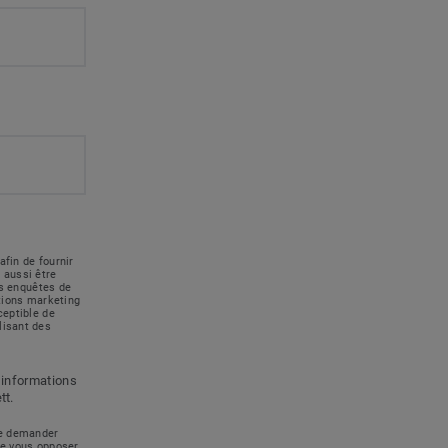
afin de fournir
 aussi être
des enquêtes de
ations marketing
ceptible de
lisant des
 informations
tt.
 de demander
de vous opposer