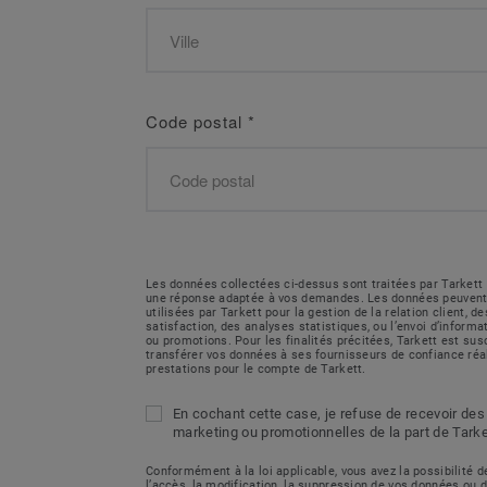
Code postal
*
Les données collectées ci-dessus sont traitées par Tarkett 
une réponse adaptée à vos demandes. Les données peuvent
utilisées par Tarkett pour la gestion de la relation client, 
satisfaction, des analyses statistiques, ou l’envoi d’inform
ou promotions. Pour les finalités précitées, Tarkett est sus
transférer vos données à ses fournisseurs de confiance réa
prestations pour le compte de Tarkett.
En cochant cette case, je refuse de recevoir des
marketing ou promotionnelles de la part de Tarke
Conformément à la loi applicable, vous avez la possibilité
l’accès, la modification, la suppression de vos données ou 