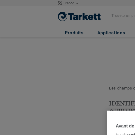
France
Produits
Applications
Les champs ob
IDENTIF
& PROJE
Les question
nous permett
Avant de
cerner votre 
En cliquan