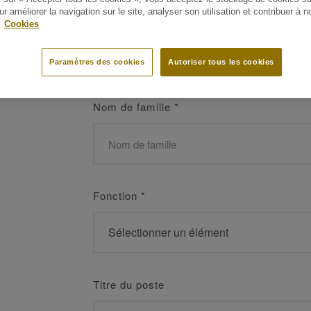
 les meilleurs
ur améliorer la navigation sur le site, analyser son utilisation et contribuer à n
Prénom
*
.
Cookies
Paramètres des cookies
Autoriser tous les cookies
Nom de famille
*
Fonction
*
Titre du poste