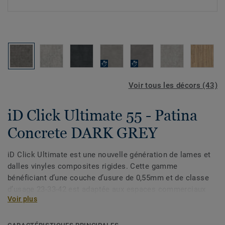
Voir tous les décors (43)
iD Click Ultimate 55 - Patina
Concrete DARK GREY
iD Click Ultimate est une nouvelle génération de lames et
dalles vinyles composites rigides. Cette gamme
bénéficiant d’une couche d’usure de 0,55mm et de classe
d’usage 23-33-42 est adaptée aux espaces commerciaux
Voir plus
tels que les magasins, boutiques, hôtel, bureaux. Elle
résiste à l’usure, aux charges lourdes, à l’eau et aux fortes
variations de températures et offre une solution idéale de