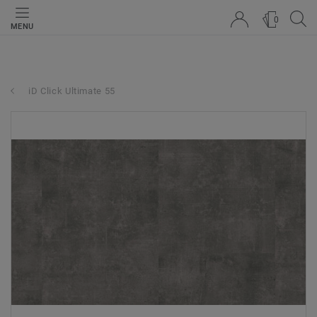
0
MENU
iD Click Ultimate 55