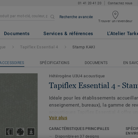
01 41 20 41 20
Contactez nous
Recherche avancée
Trouver un revendeur
 4
- Stamp KAKI
Documents
Services & références
L'Atelier Tark
que
Tapiflex Essential 4
Stamp KAKI
ACCESSOIRES
SPÉCIFICATIONS
DOCUMENTS
EN SAVO
Hétérogène U3U4 acoustique
Tapiflex Essential 4 - St
Idéale pour les établissements accueillan
enseignement, bureaux), la gamme de re
acoustiques Tapiflex Essential 4 offre un 
Voir plus
marche exceptionnel. Sa couche d'usure 
traitement en polyuréthane. 100 % recycl
CARACTÉRISTIQUES PRINCIPALES
SPÉCI
affiche des émissions de COVT inférieur
ENVIR
Disponible en 37 designs