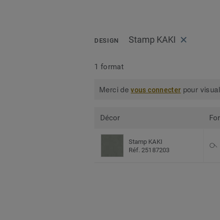
Stamp KAKI
DESIGN
1 format
Merci de
pour visual
vous connecter
Décor
Fo
Stamp KAKI
Réf. 25187203