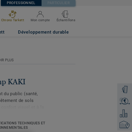
PROFESSIONNEL
PARTICULIER
0
Échantillons
Chrono Tarkett
Mon compte
ett
Développement durable
IR PLUS
amp KAKI
Command
t du public (santé,
vêtement de sols
€
Recevoi
confort visuel et à la
Ajouter
est renforcée par un
able, le PVC acoustique
FICATIONS TECHNIQUES ET
Trouver
es à 10µg / m3 après 28
ONNEMENTALES