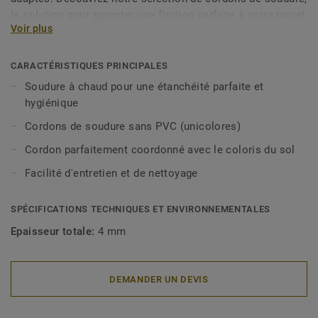
la solution pour apporter une finition parfaite à votre projet
Voir plus
de revêtements de sol sans PVC.
CARACTÉRISTIQUES PRINCIPALES
Soudure à chaud pour une étanchéité parfaite et
hygiénique
Cordons de soudure sans PVC (unicolores)
Cordon parfaitement coordonné avec le coloris du sol
Facilité d'entretien et de nettoyage
SPÉCIFICATIONS TECHNIQUES ET ENVIRONNEMENTALES
Epaisseur totale:
4 mm
DEMANDER UN DEVIS