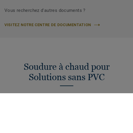
Vous recherchez d'autres documents ?
VISITEZ NOTRE CENTRE DE DOCUMENTATION
Soudure à chaud pour
Solutions sans PVC
Pour une installation optimale de revêtements de sol sans
PVC, nous recommandons d'utiliser des accessoires
adaptés. Découvrez notre sélection de cordons de soudure,
la solution pour apporter une finition parfaite à votre projet
de revêtements de sol sans PVC.