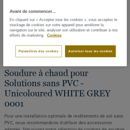
Avant de commencer...
En cliquant sur « Accepter tous les cookies », vous acceptez le
stockage de cookies sur votre appareil pour améliorer la
navigation sur le site, analyser son utilisation et contribuer à nos
efforts de marketing.
Cookies
Voir tous les décors (38)
Paramètres des cookies
Autoriser tous les cookies
Cordons de soudure
Soudure à chaud pour
Solutions sans PVC -
Unicoloured WHITE GREY
0001
Pour une installation optimale de revêtements de sol sans
PVC, nous recommandons d'utiliser des accessoires
adaptés. Découvrez notre sélection de cordons de soudure,