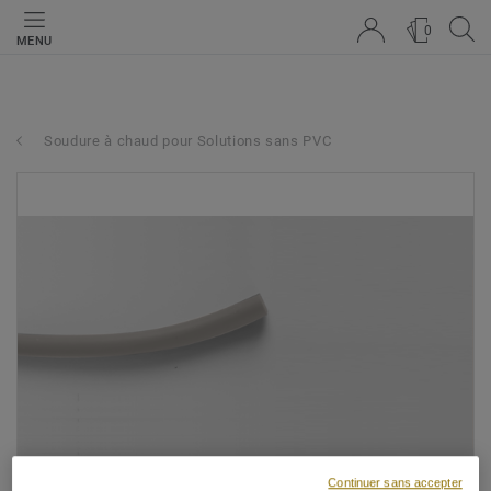
0
MENU
Soudure à chaud pour Solutions sans PVC
Continuer sans accepter