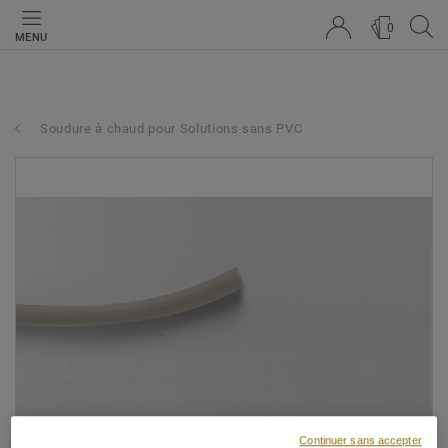
0
MENU
Soudure à chaud pour Solutions sans PVC
Continuer sans accepter