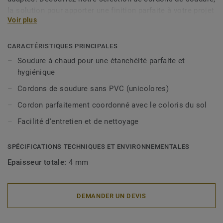
la solution pour apporter une finition parfaite à votre projet
Voir plus
de revêtements de sol sans PVC.
CARACTÉRISTIQUES PRINCIPALES
Soudure à chaud pour une étanchéité parfaite et
hygiénique
Cordons de soudure sans PVC (unicolores)
Cordon parfaitement coordonné avec le coloris du sol
Facilité d'entretien et de nettoyage
SPÉCIFICATIONS TECHNIQUES ET ENVIRONNEMENTALES
Epaisseur totale:
4 mm
DEMANDER UN DEVIS