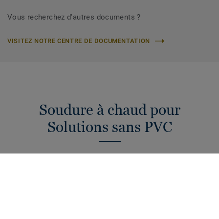
Vous recherchez d'autres documents ?
VISITEZ NOTRE CENTRE DE DOCUMENTATION
Soudure à chaud pour
Solutions sans PVC
Pour une installation optimale de revêtements de sol sans
PVC, nous recommandons d'utiliser des accessoires
adaptés. Découvrez notre sélection de cordons de soudure,
la solution pour apporter une finition parfaite à votre projet
de revêtements de sol sans PVC.