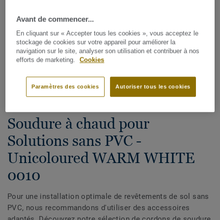
Avant de commencer...
En cliquant sur « Accepter tous les cookies », vous acceptez le
stockage de cookies sur votre appareil pour améliorer la
navigation sur le site, analyser son utilisation et contribuer à nos
efforts de marketing.
Cookies
Voir tous les décors (38)
Paramètres des cookies
Autoriser tous les cookies
Cordons de soudure
Soudure à chaud pour
Solutions sans PVC -
Unicoloured WARM WHITE
0010
Pour une installation optimale de revêtements de sol sans
PVC, nous recommandons d'utiliser des accessoires
adaptés. Découvrez notre sélection de cordons de soudure,