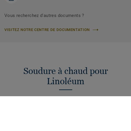
Vous recherchez d'autres documents ?
VISITEZ NOTRE CENTRE DE DOCUMENTATION
Soudure à chaud pour
Linoléum
Nos cordons de soudure sécurisent la jonction entre 2
rouleaux de revêtement. Ils sont disponibles dans des
couleurs unies pour s'adapter à la perfection à vos sols ou
pour créer un contraste de design.