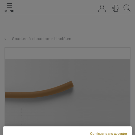
0
MENU
Soudure à chaud pour Linoléum
Continuer sans accepter