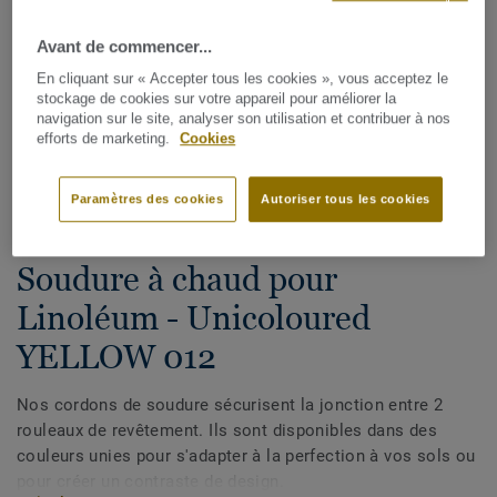
Avant de commencer...
En cliquant sur « Accepter tous les cookies », vous acceptez le
stockage de cookies sur votre appareil pour améliorer la
navigation sur le site, analyser son utilisation et contribuer à nos
efforts de marketing.
Cookies
Voir tous les décors (72)
Paramètres des cookies
Autoriser tous les cookies
Cordons de soudure
Soudure à chaud pour
Linoléum - Unicoloured
YELLOW 012
Nos cordons de soudure sécurisent la jonction entre 2
rouleaux de revêtement. Ils sont disponibles dans des
couleurs unies pour s'adapter à la perfection à vos sols ou
pour créer un contraste de design.