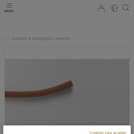
0
MENU
Soudure à chaud pour Linoléum
Continuer sans accepter