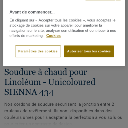
Avant de commencer...
En cliquant sur « Accepter tous les cookies », vous acceptez le
stockage de cookies sur votre appareil pour améliorer la
navigation sur le site, analyser son utilisation et contribuer à nos
efforts de marketing.
Cookies
Voir tous les décors (72)
Paramètres des cookies
Autoriser tous les cookies
Cordons de soudure
Soudure à chaud pour
Linoléum - Unicoloured
SIENNA 434
Nos cordons de soudure sécurisent la jonction entre 2
rouleaux de revêtement. Ils sont disponibles dans des
couleurs unies pour s'adapter à la perfection à vos sols ou
pour créer un contraste de design.