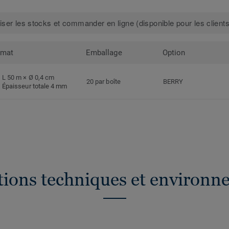
iser les stocks et commander en ligne (disponible pour les clients
rmat
Emballage
Option
L 50 m × Ø 0,4 cm
20 par boîte
BERRY
Épaisseur totale 4 mm
ations techniques et environn