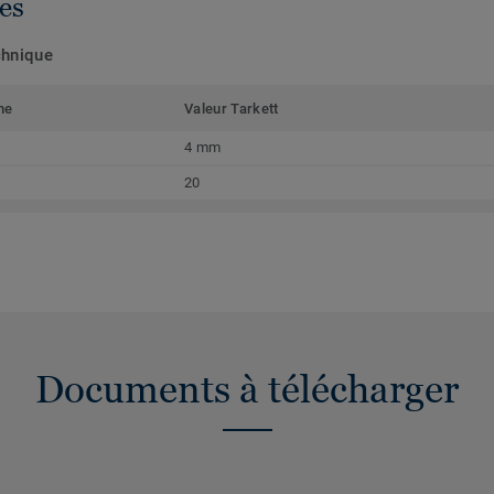
es
chnique
me
Valeur Tarkett
4 mm
20
Documents à télécharger