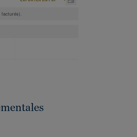
 facturés).
ementales