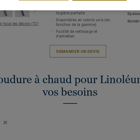
CARACTÉRISTIQUES PRINCIPALES
SPÉCI
ENVIR
Soudure à chaud pour une
hygiène parfaite
Epaiss
Disponibles en coloris unis (en
Nombre
ir tous les décors (72)
fonction de la gamme)
Facilité de nettoyage et
d'entretien
DEMANDER UN DEVIS
oudure à chaud pour Linoléu
vos besoins
3