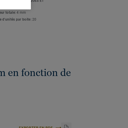
FICATIONS TECHNIQUES ET
ONNEMENTALES
eur totale:
4 mm
 d'unités par boite:
20
m en fonction de
EXPORTER EN PDF