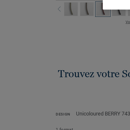
Vo
Trouvez votre S
Unicoloured BERRY 74
DESIGN
1 format