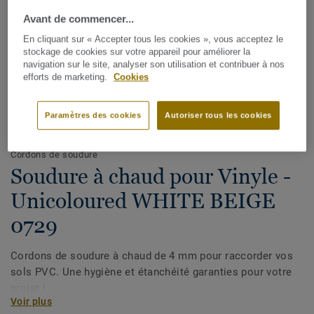
Avant de commencer...
En cliquant sur « Accepter tous les cookies », vous acceptez le
stockage de cookies sur votre appareil pour améliorer la
navigation sur le site, analyser son utilisation et contribuer à nos
efforts de marketing.
Cookies
Paramètres des cookies
Autoriser tous les cookies
Voir tous les décors (1146)
Cordons de soudure
Soudure à chaud pour Vinyle -
Unicoloured WHITE BEIGE
0729
Cordons de soudure à chaud de 4 mm pour raccorder vos
sols PVC. Une hygiène et étanchéité garanties pour votre
projet !
Voir plus