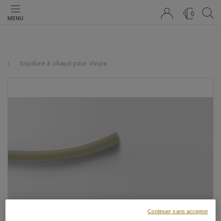
0
MENU
Soudure à chaud pour Vinyle
Continuer sans accepter