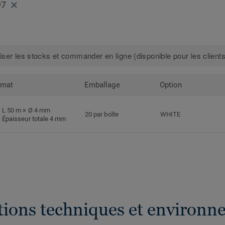
97
iser les stocks et commander en ligne (disponible pour les clients
rmat
Emballage
Option
L 50 m × Ø 4 mm
20 par boîte
WHITE
Épaisseur totale 4 mm
ations techniques et environn