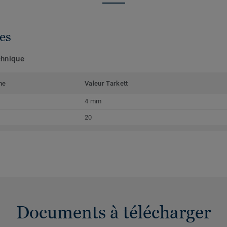
es
chnique
me
Valeur Tarkett
4 mm
20
Documents à télécharger