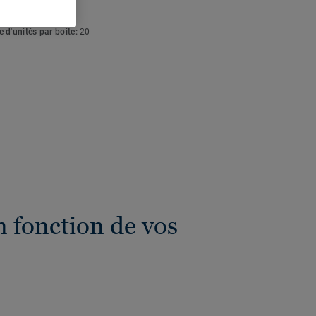
eur totale:
4 mm
 d'unités par boite:
20
 fonction de vos