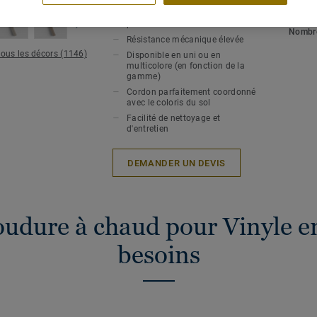
Soudure à chaud pour une
hygiène et une étanchéité
Epaiss
parfaites
Nombre
Résistance mécanique élevée
tous les décors (1146)
Disponible en uni ou en
multicolore (en fonction de la
gamme)
Cordon parfaitement coordonné
avec le coloris du sol
Facilité de nettoyage et
d'entretien
DEMANDER UN DEVIS
oudure à chaud pour Vinyle en
besoins