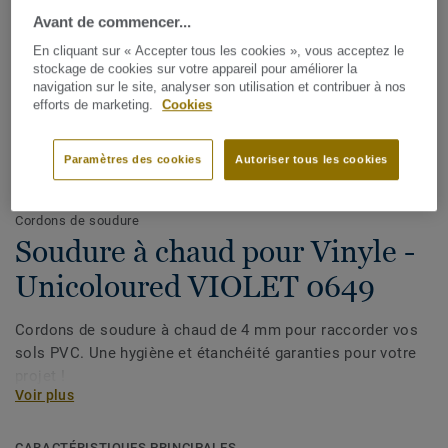
Avant de commencer...
En cliquant sur « Accepter tous les cookies », vous acceptez le
stockage de cookies sur votre appareil pour améliorer la
navigation sur le site, analyser son utilisation et contribuer à nos
efforts de marketing.
Cookies
Paramètres des cookies
Autoriser tous les cookies
Voir tous les décors (1146)
Cordons de soudure
Soudure à chaud pour Vinyle -
Unicoloured VIOLET 0649
Cordons de soudure à chaud de 4 mm pour raccorder vos
sols PVC. Une hygiène et étanchéité garanties pour votre
projet !
Voir plus
CARACTÉRISTIQUES PRINCIPALES