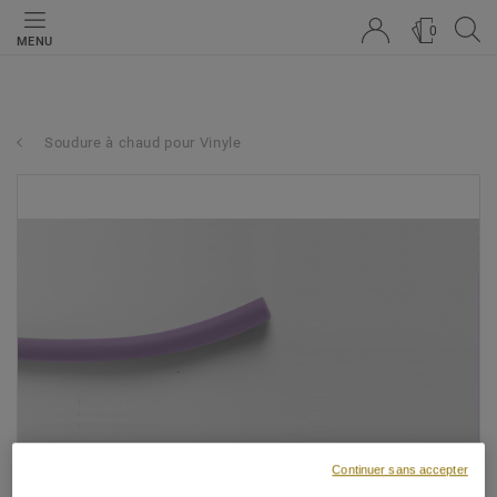
0
MENU
Soudure à chaud pour Vinyle
Continuer sans accepter