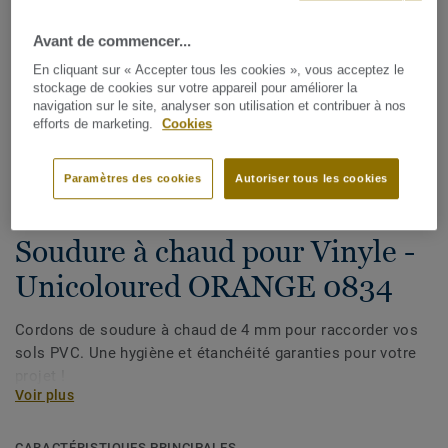
Avant de commencer...
En cliquant sur « Accepter tous les cookies », vous acceptez le
stockage de cookies sur votre appareil pour améliorer la
navigation sur le site, analyser son utilisation et contribuer à nos
efforts de marketing.
Cookies
Voir tous les décors (1146)
Paramètres des cookies
Autoriser tous les cookies
Cordons de soudure
Soudure à chaud pour Vinyle -
Unicoloured ORANGE 0834
Cordons de soudure à chaud de 4 mm pour raccorder vos
sols PVC. Une hygiène et étanchéité garanties pour votre
projet !
Voir plus
CARACTÉRISTIQUES PRINCIPALES