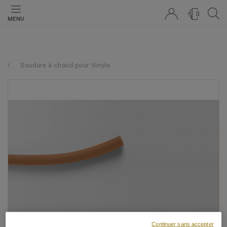
0
MENU
Soudure à chaud pour Vinyle
Continuer sans accepter