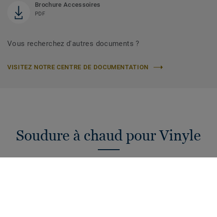
Brochure Accessoires
PDF
Vous recherchez d'autres documents ?
VISITEZ NOTRE CENTRE DE DOCUMENTATION
Soudure à chaud pour Vinyle
Cordons de soudure à chaud de 4 mm pour raccorder vos
sols PVC. Une hygiène et étanchéité garanties pour votre
projet !