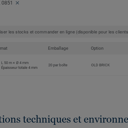
K 0851
iser les stocks et commander en ligne (disponible pour les clients
rmat
Emballage
Option
L 50 m × Ø 4 mm
20 par boîte
OLD BRICK
Épaisseur totale 4 mm
ations techniques et environn