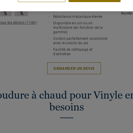
Soudure à chaud pour une
hygiène et une étanchéité
Epaiss
parfaites
Nombre
Résistance mécanique élevée
tous les décors (1146)
Disponible en uni ou en
multicolore (en fonction de la
gamme)
Cordon parfaitement coordonné
avec le coloris du sol
Facilité de nettoyage et
d'entretien
DEMANDER UN DEVIS
oudure à chaud pour Vinyle en
besoins