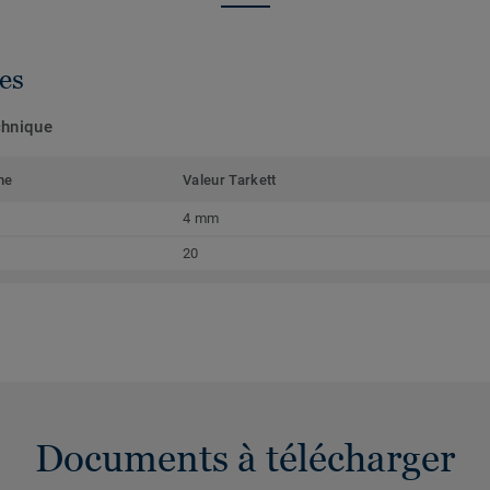
es
chnique
me
Valeur Tarkett
4 mm
20
Documents à télécharger