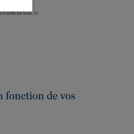
eur totale:
4 mm
 d'unités par boite:
20
 fonction de vos