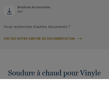
Brochure Accessoires
PDF
Vous recherchez d'autres documents ?
VISITEZ NOTRE CENTRE DE DOCUMENTATION
Soudure à chaud pour Vinyle
Cordons de soudure à chaud de 4 mm pour raccorder vos
sols PVC. Une hygiène et étanchéité garanties pour votre
projet !