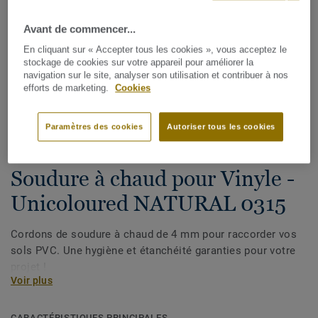
Avant de commencer...
En cliquant sur « Accepter tous les cookies », vous acceptez le
stockage de cookies sur votre appareil pour améliorer la
navigation sur le site, analyser son utilisation et contribuer à nos
efforts de marketing.
Cookies
Voir tous les décors (1146)
Paramètres des cookies
Autoriser tous les cookies
Cordons de soudure
Soudure à chaud pour Vinyle -
Unicoloured NATURAL 0315
Cordons de soudure à chaud de 4 mm pour raccorder vos
sols PVC. Une hygiène et étanchéité garanties pour votre
projet !
Voir plus
CARACTÉRISTIQUES PRINCIPALES