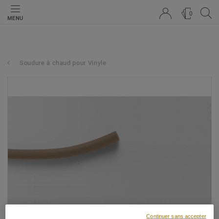
0
MENU
Soudure à chaud pour Vinyle
Continuer sans accepter