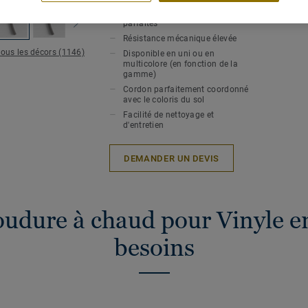
Soudure à chaud pour une
hygiène et une étanchéité
Epaiss
parfaites
Résistance mécanique élevée
tous les décors (1146)
Disponible en uni ou en
multicolore (en fonction de la
gamme)
Cordon parfaitement coordonné
avec le coloris du sol
Facilité de nettoyage et
d'entretien
DEMANDER UN DEVIS
oudure à chaud pour Vinyle en
besoins