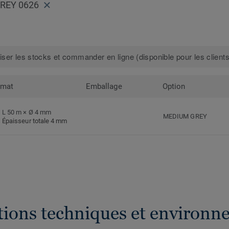
GREY 0626
iser les stocks et commander en ligne (disponible pour les clients
rmat
Emballage
Option
L 50 m × Ø 4 mm
MEDIUM GREY
Épaisseur totale 4 mm
ations techniques et environn