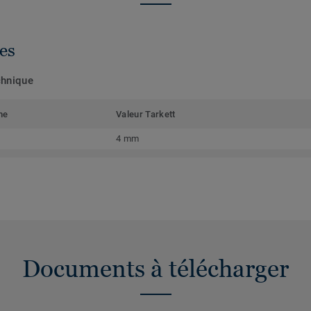
es
chnique
me
Valeur Tarkett
4 mm
Documents à télécharger