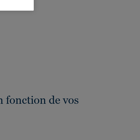
eur totale:
4 mm
 fonction de vos