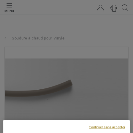
0
MENU
Soudure à chaud pour Vinyle
Continuer sans accepter