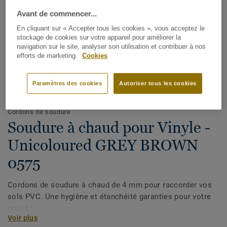
Avant de commencer...
En cliquant sur « Accepter tous les cookies », vous acceptez le
stockage de cookies sur votre appareil pour améliorer la
navigation sur le site, analyser son utilisation et contribuer à nos
efforts de marketing.
Cookies
Paramètres des cookies
Autoriser tous les cookies
Voir tous les décors (1146)
Cordons de soudure
Soudure à chaud pour Vinyle -
Unicoloured GREY BROWN
0575
Cordons de soudure à chaud de 4 mm pour raccorder vos
sols PVC. Une hygiène et étanchéité garanties pour votre
projet !
Voir plus