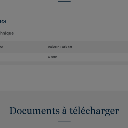
es
chnique
me
Valeur Tarkett
4 mm
Documents à télécharger