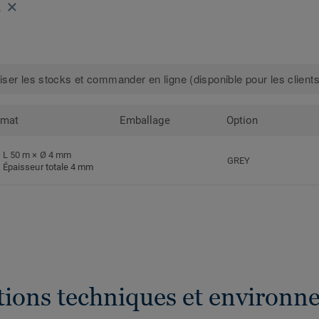
2
iser les stocks et commander en ligne (disponible pour les clients
rmat
Emballage
Option
L 50 m × Ø 4 mm
GREY
Épaisseur totale 4 mm
ations techniques et environn