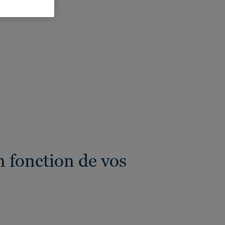
eur totale:
4 mm
 fonction de vos