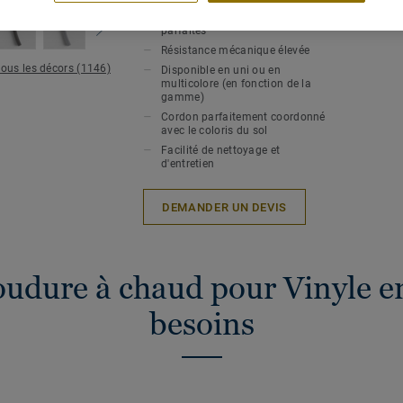
Soudure à chaud pour une
hygiène et une étanchéité
Epaiss
parfaites
Résistance mécanique élevée
tous les décors (1146)
Disponible en uni ou en
multicolore (en fonction de la
gamme)
Cordon parfaitement coordonné
avec le coloris du sol
Facilité de nettoyage et
d'entretien
DEMANDER UN DEVIS
oudure à chaud pour Vinyle en
besoins