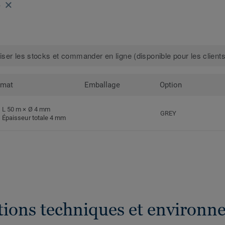
6
iser les stocks et commander en ligne (disponible pour les clients
rmat
Emballage
Option
L 50 m × Ø 4 mm
GREY
Épaisseur totale 4 mm
ations techniques et environn