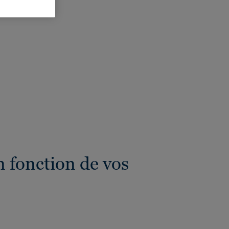
eur totale:
4 mm
 fonction de vos