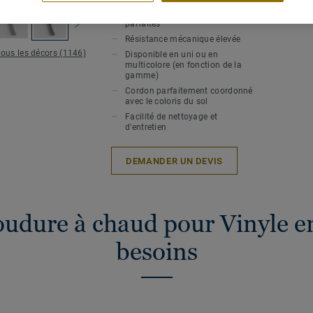
Soudure à chaud pour une
hygiène et une étanchéité
Epaiss
parfaites
Résistance mécanique élevée
tous les décors (1146)
Disponible en uni ou en
multicolore (en fonction de la
gamme)
Cordon parfaitement coordonné
avec le coloris du sol
Facilité de nettoyage et
d'entretien
DEMANDER UN DEVIS
oudure à chaud pour Vinyle en
besoins