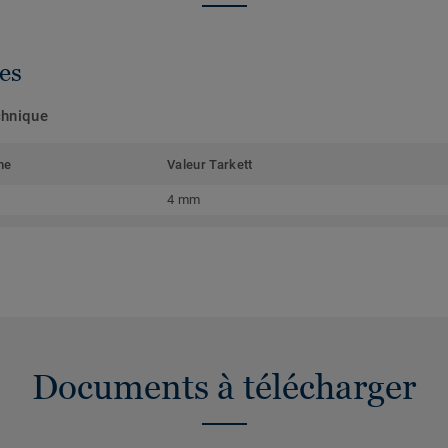
es
chnique
me
Valeur Tarkett
4 mm
Documents à télécharger