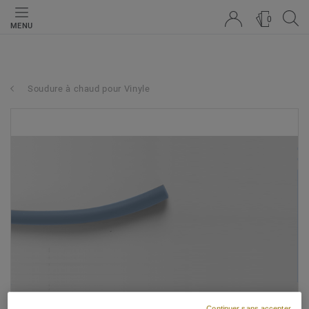
0
MENU
Soudure à chaud pour Vinyle
Continuer sans accepter