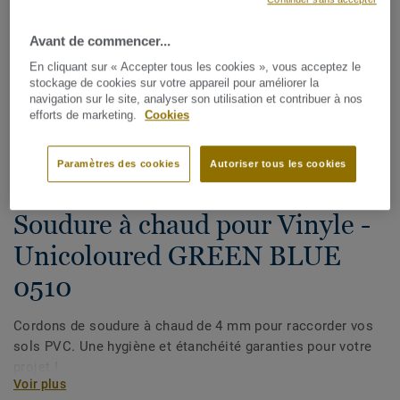
Avant de commencer...
En cliquant sur « Accepter tous les cookies », vous acceptez le
stockage de cookies sur votre appareil pour améliorer la
navigation sur le site, analyser son utilisation et contribuer à nos
efforts de marketing.
Cookies
Voir tous les décors (1146)
Paramètres des cookies
Autoriser tous les cookies
Cordons de soudure
Soudure à chaud pour Vinyle -
Unicoloured GREEN BLUE
0510
Cordons de soudure à chaud de 4 mm pour raccorder vos
sols PVC. Une hygiène et étanchéité garanties pour votre
projet !
Voir plus