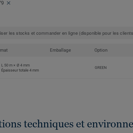
79
iser les stocks et commander en ligne (disponible pour les clients
rmat
Emballage
Option
L 50 m × Ø 4 mm
GREEN
Épaisseur totale 4 mm
ations techniques et environn