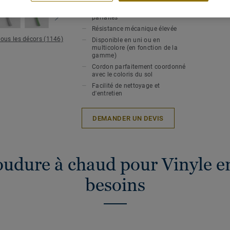
Soudure à chaud pour une
hygiène et une étanchéité
Epaiss
parfaites
Résistance mécanique élevée
tous les décors (1146)
Disponible en uni ou en
multicolore (en fonction de la
gamme)
Cordon parfaitement coordonné
avec le coloris du sol
Facilité de nettoyage et
d'entretien
DEMANDER UN DEVIS
oudure à chaud pour Vinyle en
besoins