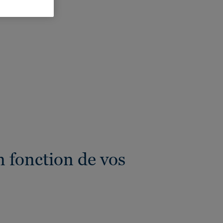
eur totale:
4 mm
 fonction de vos