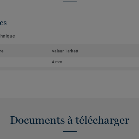
es
chnique
me
Valeur Tarkett
4 mm
Documents à télécharger