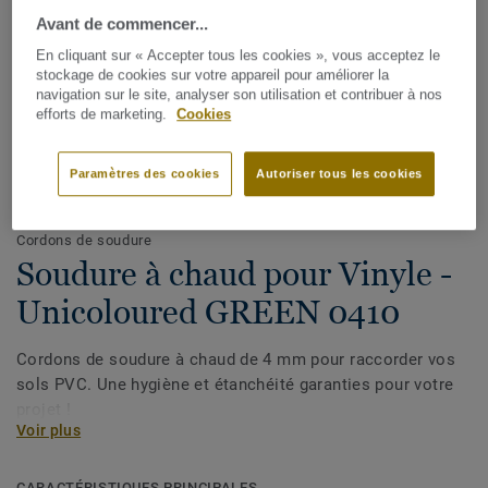
Avant de commencer...
En cliquant sur « Accepter tous les cookies », vous acceptez le
stockage de cookies sur votre appareil pour améliorer la
navigation sur le site, analyser son utilisation et contribuer à nos
efforts de marketing.
Cookies
Paramètres des cookies
Autoriser tous les cookies
Voir tous les décors (1146)
Cordons de soudure
Soudure à chaud pour Vinyle -
Unicoloured GREEN 0410
Cordons de soudure à chaud de 4 mm pour raccorder vos
sols PVC. Une hygiène et étanchéité garanties pour votre
projet !
Voir plus
CARACTÉRISTIQUES PRINCIPALES