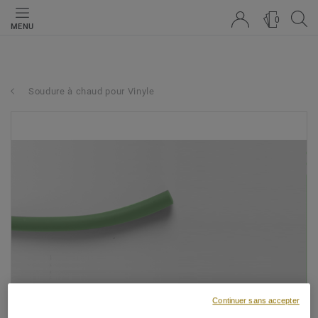
0
MENU
Soudure à chaud pour Vinyle
Continuer sans accepter