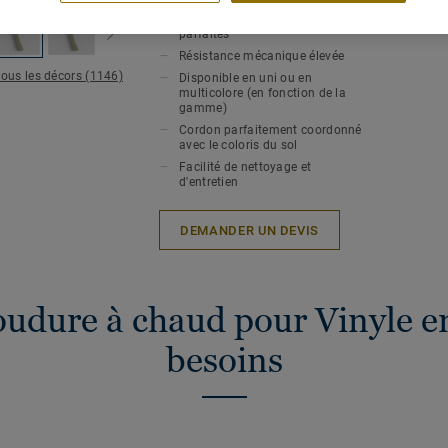
Soudure à chaud pour une
hygiène et une étanchéité
Epaiss
parfaites
Résistance mécanique élevée
tous les décors (1146)
Disponible en uni ou en
multicolore (en fonction de la
gamme)
Cordon parfaitement coordonné
avec le coloris du sol
Facilité de nettoyage et
d'entretien
DEMANDER UN DEVIS
oudure à chaud pour Vinyle en
besoins