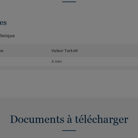
es
chnique
me
Valeur Tarkett
4 mm
Documents à télécharger