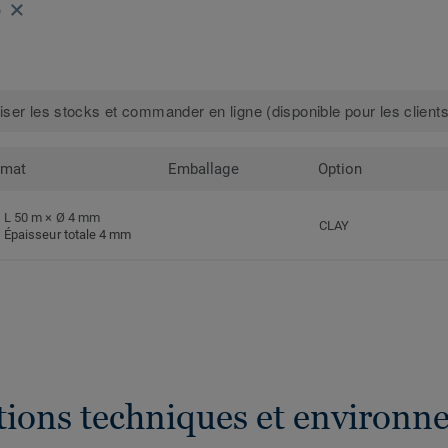
5
iser les stocks et commander en ligne (disponible pour les clients
rmat
Emballage
Option
L 50 m × Ø 4 mm
CLAY
Épaisseur totale 4 mm
ations techniques et environn