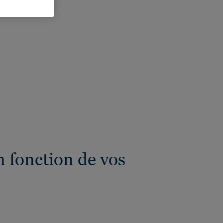
eur totale:
4 mm
 fonction de vos